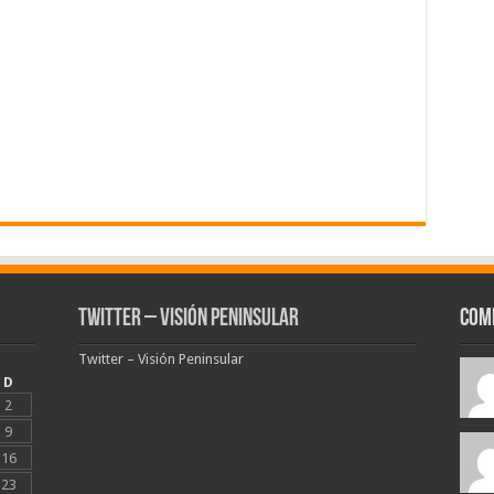
Twitter – Visión Peninsular
Com
Twitter – Visión Peninsular
D
2
9
16
23