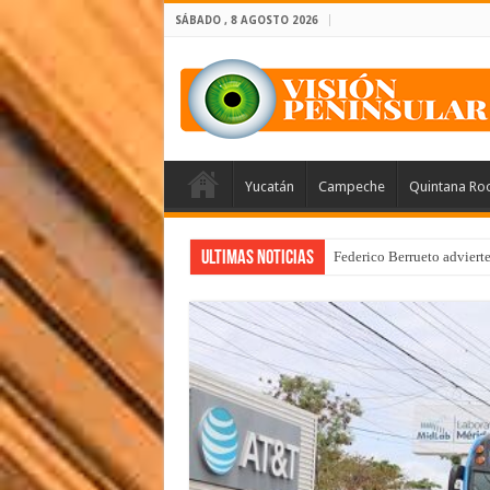
SÁBADO , 8 AGOSTO 2026
Yucatán
Campeche
Quintana Ro
Ultimas Noticias
Federico Berrueto adviert