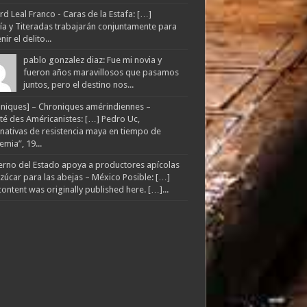
d Leal Franco - Caras de la Estafa: […]
lía y Titeradas trabajarán conjuntamente para
ir el delito...
pablo gonzalez diaz: Fue mi novia y
fueron años maravillosos que pasamos
juntos, pero el destino nos...
niques] – Chroniques amérindiennes –
té des Américanistes: […] Pedro Uc,
rnativas de resistencia maya en tiempo de
mia”, 19...
rno del Estado apoya a productores apícolas
zúcar para las abejas – México Posible: […]
content was originally published here. […]...