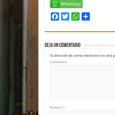
WhatsApp
F
T
W
C
ac
wi
h
o
e
tt
at
m
b
er
sA
p
Deja un comentario
o
p
ar
o
p
ti
Tu dirección de correo electrónico no será p
Comentario
k
r
Nombre
*