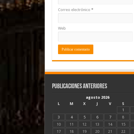
Correo electrónico
*
Web
Publicaciones Anteriores
agosto 2026
L
M
X
J
V
S
1
3
4
5
6
7
8
10
11
12
13
14
15
17
18
19
20
21
22