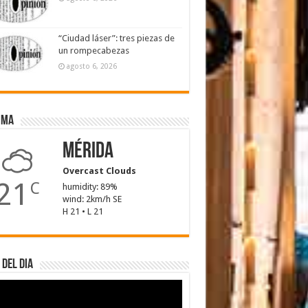
“Ciudad láser”: tres piezas de
un rompecabezas
agosto 6, 2026
ima
Mérida
Overcast Clouds
21
C
humidity: 89%
wind: 2km/h SE
H 21 • L 21
 del dia