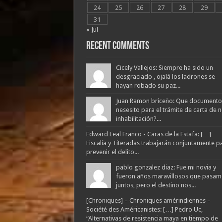
24
25
26
27
28
29
31
« Jul
Recent Comments
Cicely Vallejos: Siempre ha sido un
desgraciado , ojalá los ladrones se
hayan robado su paz...
Juan Ramon briceño: Que documento
nesesito para el trámite de carta de 
inhabilitación?...
Edward Leal Franco - Caras de la Estafa: […]
Fiscalía y Titeradas trabajarán conjuntamente p
prevenir el delito...
pablo gonzalez diaz: Fue mi novia y
fueron años maravillosos que pasam
juntos, pero el destino nos...
[Chroniques] – Chroniques amérindiennes –
Société des Américanistes: […] Pedro Uc,
“Alternativas de resistencia maya en tiempo de