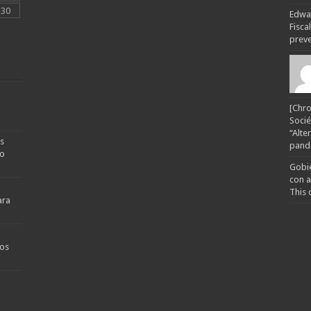
30
Edwar
Fisca
preven
[Chro
Socié
“Alte
s
pande
no
Gobie
con a
This 
ara
os