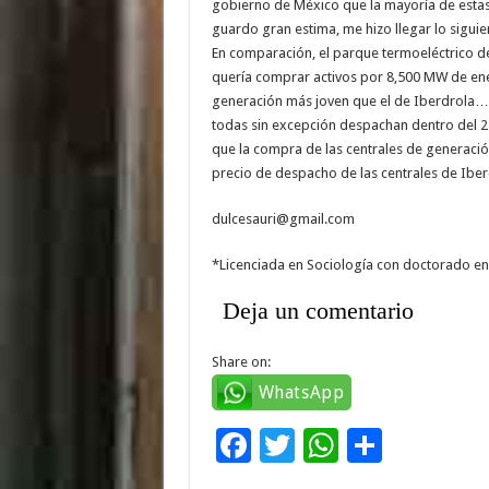
gobierno de México que la mayoría de estas 
guardo gran estima, me hizo llegar lo siguie
En comparación, el parque termoeléctrico de 
quería comprar activos por 8,500 MW de en
generación más joven que el de Iberdrola…ha
todas sin excepción despachan dentro del 25
que la compra de las centrales de generació
precio de despacho de las centrales de Ibe
dulcesauri@gmail.com
*Licenciada en Sociología con doctorado en
Deja un comentario
Share on:
WhatsApp
F
T
W
C
ac
wi
h
o