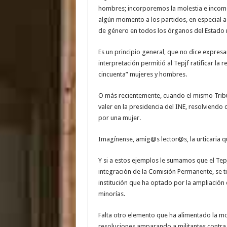
hombres; incorporemos la molestia e incom
algún momento a los partidos, en especial aq
de género en todos los órganos del Estado 
Es un principio general, que no dice expres
interpretación permitió al Tepjf ratificar la
cincuenta” mujeres y hombres.
O más recientemente, cuando el mismo Tribu
valer en la presidencia del INE, resolviend
por una mujer.
Imagínense, amig@s lector@s, la urticaria 
Y si a estos ejemplos le sumamos que el Tep
integración de la Comisión Permanente, se ti
institución que ha optado por la ampliación d
minorías.
Falta otro elemento que ha alimentado la mol
resoluciones amparando a militantes contra l