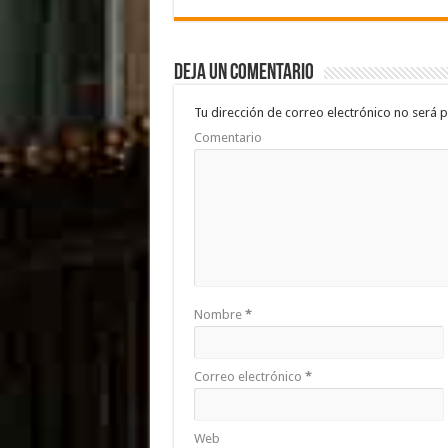
e
tt
at
m
b
er
sA
p
Deja un comentario
o
p
ar
o
p
ti
Tu dirección de correo electrónico no será p
Comentario
k
r
Nombre
*
Correo electrónico
*
Web