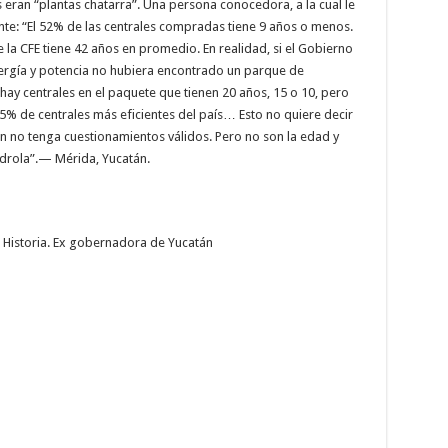
eran “plantas chatarra”. Una persona conocedora, a la cual le
nte: “El 52% de las centrales compradas tiene 9 años o menos.
la CFE tiene 42 años en promedio. En realidad, si el Gobierno
ergía y potencia no hubiera encontrado un parque de
y centrales en el paquete que tienen 20 años, 15 o 10, pero
% de centrales más eficientes del país… Esto no quiere decir
n no tenga cuestionamientos válidos. Pero no son la edad y
rdrola”.— Mérida, Yucatán.
 Historia. Ex gobernadora de Yucatán