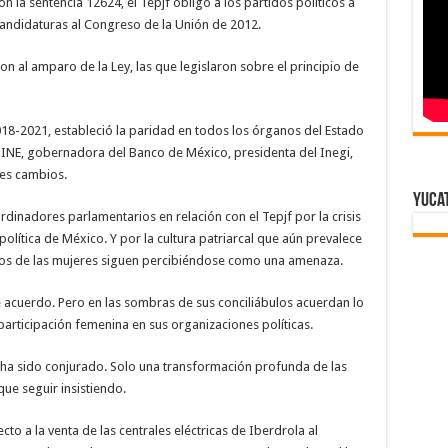
 la sentencia 12624, el Tepjf obligó a los partidos políticos a
candidaturas al Congreso de la Unión de 2012.
n al amparo de la Ley, las que legislaron sobre el principio de
018-2021, estableció la paridad en todos los órganos del Estado
 INE, gobernadora del Banco de México, presidenta del Inegi,
es cambios.
Yuca
rdinadores parlamentarios en relación con el Tepjf por la crisis
política de México. Y por la cultura patriarcal que aún prevalece
hos de las mujeres siguen percibiéndose como una amenaza.
 acuerdo. Pero en las sombras de sus conciliábulos acuerdan lo
participación femenina en sus organizaciones políticas.
ha sido conjurado. Solo una transformación profunda de las
que seguir insistiendo.
to a la venta de las centrales eléctricas de Iberdrola al