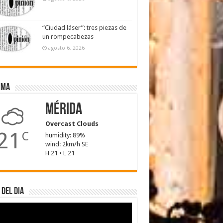
“Ciudad láser”: tres piezas de
un rompecabezas
agosto 6, 2026
ima
Mérida
Overcast Clouds
21
C
humidity: 89%
wind: 2km/h SE
H 21 • L 21
 del dia