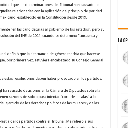
odidad que las determinaciones del Tribunal han causado en
uellas relacionadas con la aplicación del principio de paridad
mexicano, establecido en la Constitución desde 2019.
amente “en las candidaturas al gobierno de los estados”, pero su
 resolución del INE de 2021, cuando se determinó “cincuenta y
La Op
nal definió que la alternancia de género tendría que hacerse
o que, por primera vez, estuviera encabezado su Consejo General
que estas resoluciones deben haber provocado en los partidos.
jf ha revisado decisiones en la Cámara de Diputados sobre la
enen razones de sobra para intentar “cortarle las alas” a la
el ejercicio de los derechos políticos de las mujeres y de las
estia de los partidos contra el Tribunal. Me refiero a sus
a actuación de los dirigentes partidistas, sobre todo en lo que