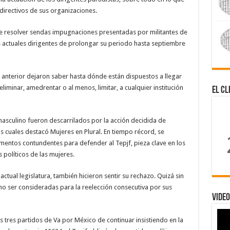
 directivos de sus organizaciones.
de resolver sendas impugnaciones presentadas por militantes de
s actuales dirigentes de prolongar su periodo hasta septiembre
 anterior dejaron saber hasta dónde están dispuestos a llegar
eliminar, amedrentar o al menos, limitar, a cualquier institución
El Cl
asculino fueron descarrilados por la acción decidida de
as cuales destacó Mujeres en Plural. En tiempo récord, se
mentos contundentes para defender al Tepjf, pieza clave en los
 políticos de las mujeres.
ctual legislatura, también hicieron sentir su rechazo. Quizá sin
no ser consideradas para la reelección consecutiva por sus
Video
os tres partidos de Va por México de continuar insistiendo en la