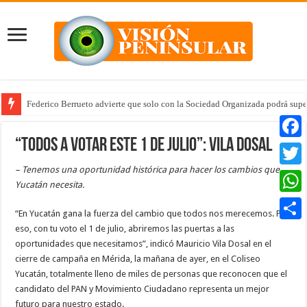
Federico Berrueto advierte que solo con la Sociedad Organizada podrá supe
“Todos a votar este 1 de julio”: Vila Dosal
Faceb
– Tenemos una oportunidad histórica para hacer los cambios que
Twitte
Yucatán necesita.
Whats
“En Yucatán gana la fuerza del cambio que todos nos merecemos. Por
eso, con tu voto el 1 de julio, abriremos las puertas a las
Compar
oportunidades que necesitamos”, indicó Mauricio Vila Dosal en el
cierre de campaña en Mérida, la mañana de ayer, en el Coliseo
Yucatán, totalmente lleno de miles de personas que reconocen que el
candidato del PAN y Movimiento Ciudadano representa un mejor
futuro para nuestro estado.