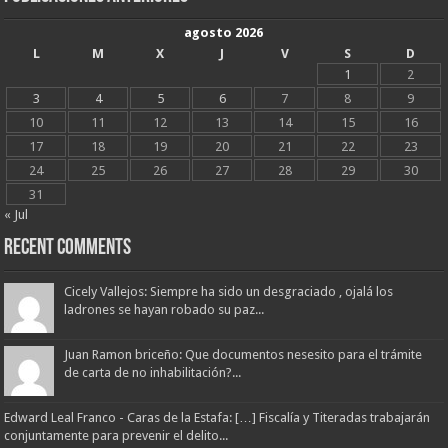
agosto 2026
L
M
X
J
V
S
D
1
2
3
4
5
6
7
8
9
10
11
12
13
14
15
16
17
18
19
20
21
22
23
24
25
26
27
28
29
30
31
« Jul
Recent Comments
Cicely Vallejos: Siempre ha sido un desgraciado , ojalá los
ladrones se hayan robado su paz...
Juan Ramon briceño: Que documentos nesesito para el trámite
de carta de no inhabilitación?...
Edward Leal Franco - Caras de la Estafa: […] Fiscalía y Titeradas trabajarán
conjuntamente para prevenir el delito...