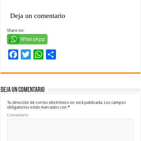
Deja un comentario
Share on:
WhatsApp
F
T
W
C
ac
wi
h
o
e
tt
at
m
b
er
sA
p
Deja un comentario
o
p
ar
o
p
ti
Tu dirección de correo electrónico no será publicada.
Los campos
obligatorios están marcados con
*
k
r
Comentario