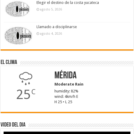
Elegir el destino de la costa yucateca
agosto 5, 2026
Llamado a disciplinarse
agosto 4, 2026
El Clima
Mérida
Moderate Rain
25
C
humidity: 82%
wind: 4km/h E
H 25 • L 25
Video del dia