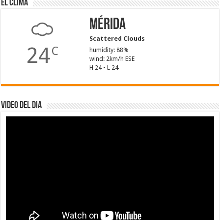
El Clima
Mérida
Scattered Clouds
24
C
humidity: 88%
wind: 2km/h ESE
H 24 • L 24
Video del dia