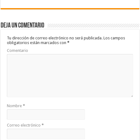
ac
wi
h
o
e
tt
at
m
b
er
sA
p
Deja un comentario
o
p
ar
o
p
ti
Tu dirección de correo electrónico no será publicada.
Los campos
obligatorios están marcados con
*
k
r
Comentario
Nombre
*
Correo electrónico
*