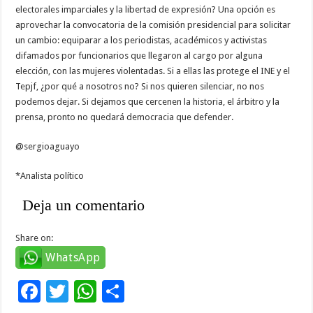
electorales imparciales y la libertad de expresión? Una opción es
aprovechar la convocatoria de la comisión presidencial para solicitar
un cambio: equiparar a los periodistas, académicos y activistas
difamados por funcionarios que llegaron al cargo por alguna
elección, con las mujeres violentadas. Si a ellas las protege el INE y el
Tepjf, ¿por qué a nosotros no? Si nos quieren silenciar, no nos
podemos dejar. Si dejamos que cercenen la historia, el árbitro y la
prensa, pronto no quedará democracia que defender.
@sergioaguayo
*Analista político
Deja un comentario
Share on:
WhatsApp
F
T
W
C