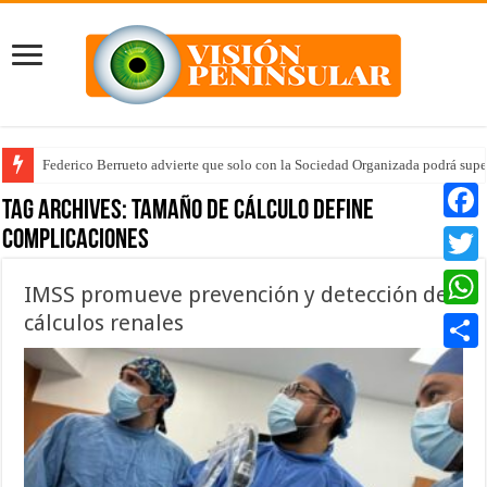
Federico Berrueto advierte que solo con la Sociedad Organizada podrá supe
Tag Archives:
tamaño de cálculo define
complicaciones
Faceb
Twitte
IMSS promueve prevención y detección de
cálculos renales
Whats
Compar