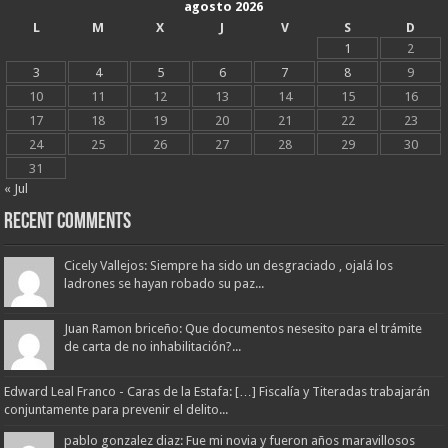
agosto 2026
L
M
X
J
V
S
D
1
2
3
4
5
6
7
8
9
10
11
12
13
14
15
16
17
18
19
20
21
22
23
24
25
26
27
28
29
30
31
« Jul
Recent Comments
Cicely Vallejos: Siempre ha sido un desgraciado , ojalá los
ladrones se hayan robado su paz...
Juan Ramon briceño: Que documentos nesesito para el trámite
de carta de no inhabilitación?...
Edward Leal Franco - Caras de la Estafa: […] Fiscalía y Titeradas trabajarán
conjuntamente para prevenir el delito...
pablo gonzalez diaz: Fue mi novia y fueron años maravillosos