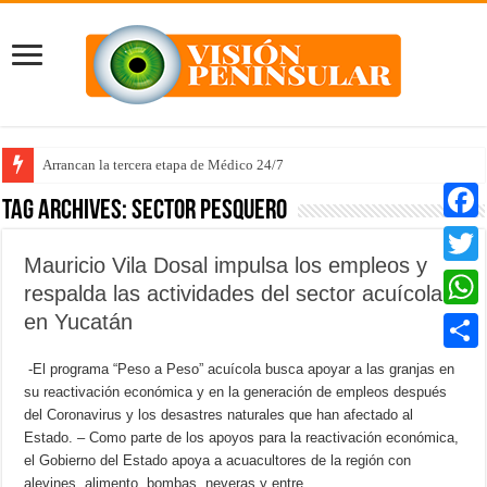
Arrancan la tercera etapa de Médico 24/7
Tag Archives:
sector pesquero
Faceb
Mauricio Vila Dosal impulsa los empleos y
Twitter
respalda las actividades del sector acuícola
en Yucatán
Whats
Compar
-El programa “Peso a Peso” acuícola busca apoyar a las granjas en
su reactivación económica y en la generación de empleos después
del Coronavirus y los desastres naturales que han afectado al
Estado. – Como parte de los apoyos para la reactivación económica,
el Gobierno del Estado apoya a acuacultores de la región con
alevines, alimento, bombas, neveras y entre …