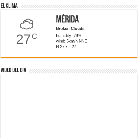
El Clima
Mérida
Broken Clouds
27
C
humidity: 79%
wind: 5km/h NNE
H 27 • L 27
Video del dia