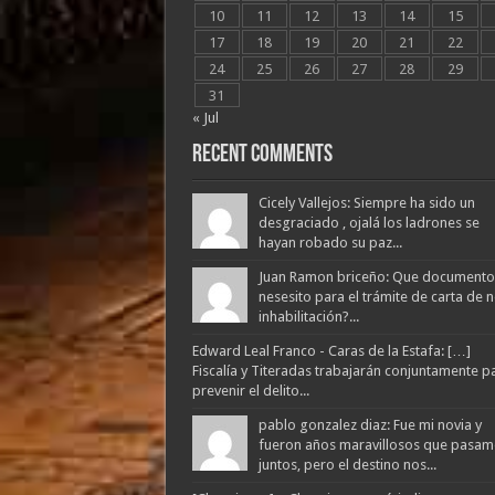
10
11
12
13
14
15
17
18
19
20
21
22
24
25
26
27
28
29
31
« Jul
Recent Comments
Cicely Vallejos: Siempre ha sido un
desgraciado , ojalá los ladrones se
hayan robado su paz...
Juan Ramon briceño: Que documento
nesesito para el trámite de carta de 
inhabilitación?...
Edward Leal Franco - Caras de la Estafa: […]
Fiscalía y Titeradas trabajarán conjuntamente p
prevenir el delito...
pablo gonzalez diaz: Fue mi novia y
fueron años maravillosos que pasam
juntos, pero el destino nos...