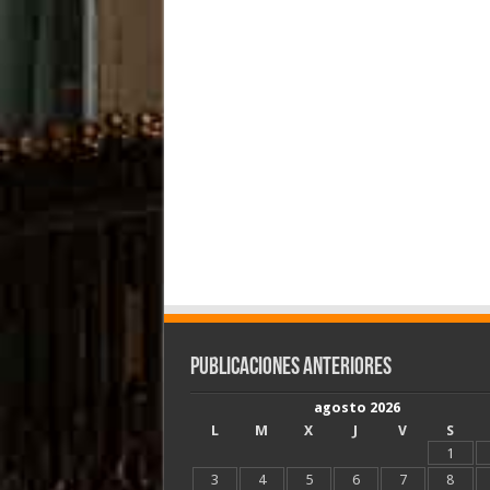
Publicaciones Anteriores
agosto 2026
L
M
X
J
V
S
1
3
4
5
6
7
8