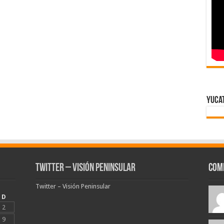
Yuca
Twitter – Visión Peninsular
Com
Twitter – Visión Peninsular
D
2
9