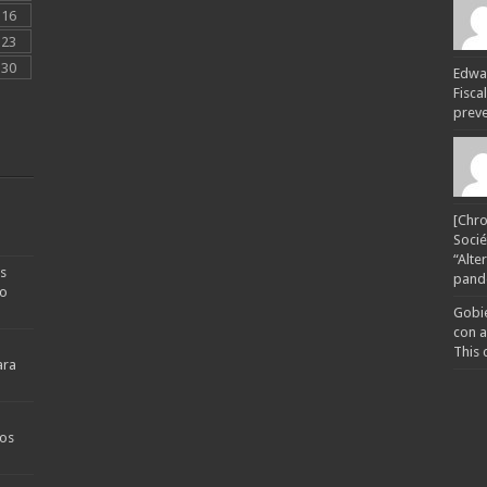
16
23
30
Edwar
Fisca
preven
[Chro
Socié
“Alte
s
pande
no
Gobie
con a
This 
ara
os