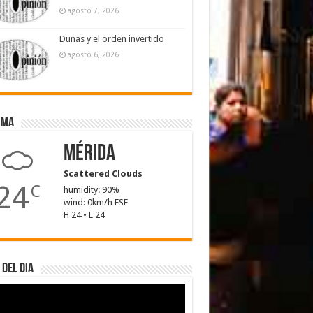
agosto 7, 2026
Dunas y el orden invertido
agosto 6, 2026
ima
Mérida
Scattered Clouds
24
C
humidity: 90%
wind: 0km/h ESE
H 24 • L 24
 del dia