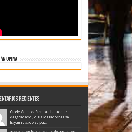
tán Opina
entarios Recientes
Cicely Vallejos: Siempre ha sido un
desgraciado , ojalá los ladrones se
hayan robado su paz...
Juan Ramon briceño: Que documentos