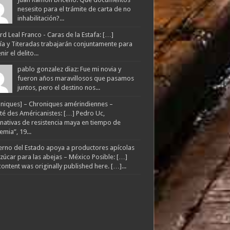
nesesito para el trámite de carta de no
inhabilitación?...
d Leal Franco - Caras de la Estafa: […]
lía y Titeradas trabajarán conjuntamente para
ir el delito...
pablo gonzalez diaz: Fue mi novia y
fueron años maravillosos que pasamos
juntos, pero el destino nos...
niques] – Chroniques amérindiennes –
té des Américanistes: […] Pedro Uc,
rnativas de resistencia maya en tiempo de
mia”, 19...
rno del Estado apoya a productores apícolas
zúcar para las abejas – México Posible: […]
content was originally published here. […]...