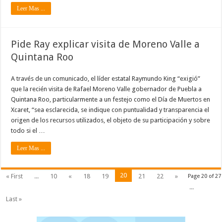
Leer Mas ...
Pide Ray explicar visita de Moreno Valle a
Quintana Roo
A través de un comunicado, el líder estatal Raymundo King “exigió”
que la recién visita de Rafael Moreno Valle gobernador de Puebla a
Quintana Roo, particularmente a un festejo como el Día de Muertos en
Xcaret, “sea esclarecida, se indique con puntualidad y transparencia el
origen de los recursos utilizados, el objeto de su participación y sobre
todo si el …
Leer Mas ...
20
« First
...
10
«
18
19
21
22
»
Page 20 of 27
...
Last »