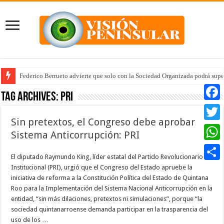
Federico Berrueto advierte que solo con la Sociedad Organizada podrá supe
Arrancan la tercera etapa de Médico 24/7
Tag Archives:
PRI
Faceb
Sin pretextos, el Congreso debe aprobar
Twitte
Sistema Anticorrupción: PRI
Whats
El diputado Raymundo King, líder estatal del Partido Revolucionario
Institucional (PRI), urgió que el Congreso del Estado apruebe la
Compar
iniciativa de reforma a la Constitución Política del Estado de Quintana
Roo para la Implementación del Sistema Nacional Anticorrupción en la
entidad, “sin más dilaciones, pretextos ni simulaciones”, porque “la
sociedad quintanarroense demanda participar en la trasparencia del
uso de los …