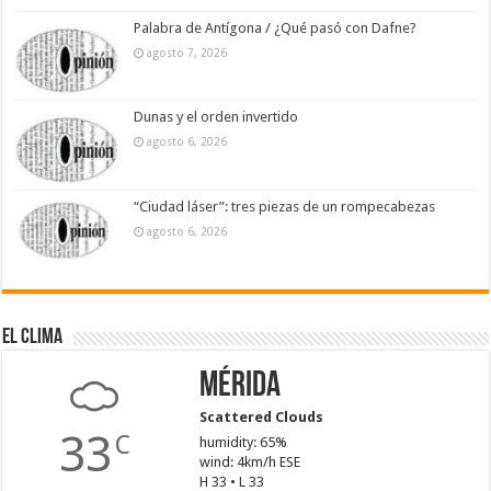
Palabra de Antígona / ¿Qué pasó con Dafne?
agosto 7, 2026
Dunas y el orden invertido
agosto 6, 2026
“Ciudad láser”: tres piezas de un rompecabezas
agosto 6, 2026
El Clima
Mérida
Scattered Clouds
33
C
humidity: 65%
wind: 4km/h ESE
H 33 • L 33