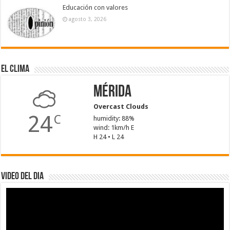
Educación con valores
agosto 3, 2026
El Clima
Mérida
Overcast Clouds
24
C
humidity: 88%
wind: 1km/h E
H 24 • L 24
Video del dia