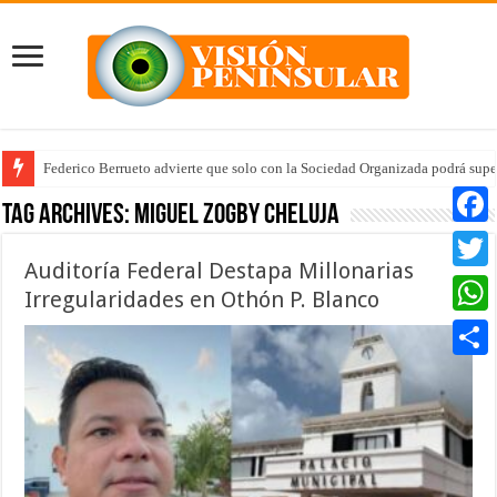
Federico Berrueto advierte que solo con la Sociedad Organizada podrá supe
Tag Archives:
Miguel Zogby Cheluja
Faceb
Auditoría Federal Destapa Millonarias
Twitte
Irregularidades en Othón P. Blanco
Whats
Compar