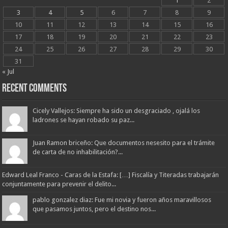
1
2
3
4
5
6
7
8
9
10
11
12
13
14
15
16
17
18
19
20
21
22
23
24
25
26
27
28
29
30
31
« Jul
Recent Comments
Cicely Vallejos: Siempre ha sido un desgraciado , ojalá los
ladrones se hayan robado su paz...
Juan Ramon briceño: Que documentos nesesito para el trámite
de carta de no inhabilitación?...
Edward Leal Franco - Caras de la Estafa: […] Fiscalía y Titeradas trabajarán
conjuntamente para prevenir el delito...
pablo gonzalez diaz: Fue mi novia y fueron años maravillosos
que pasamos juntos, pero el destino nos...