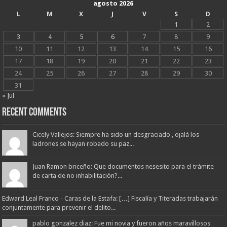
agosto 2026
L
M
X
J
V
S
D
1
2
3
4
5
6
7
8
9
10
11
12
13
14
15
16
17
18
19
20
21
22
23
24
25
26
27
28
29
30
31
« Jul
Recent Comments
Cicely Vallejos: Siempre ha sido un desgraciado , ojalá los
ladrones se hayan robado su paz...
Juan Ramon briceño: Que documentos nesesito para el trámite
de carta de no inhabilitación?...
Edward Leal Franco - Caras de la Estafa: […] Fiscalía y Titeradas trabajarán
conjuntamente para prevenir el delito...
pablo gonzalez diaz: Fue mi novia y fueron años maravillosos