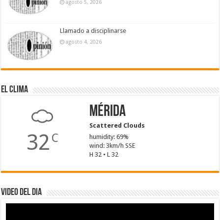
agosto 5, 2026
Llamado a disciplinarse
agosto 4, 2026
El Clima
Mérida
Scattered Clouds
32
C
humidity: 69%
wind: 3km/h SSE
H 32 • L 32
Video del dia