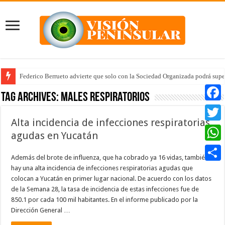
Federico Berrueto advierte que solo con la Sociedad Organizada podrá supe
Tag Archives:
males respiratorios
Faceb
Alta incidencia de infecciones respiratorias
Twitte
agudas en Yucatán
Whats
Además del brote de influenza, que ha cobrado ya 16 vidas, también
hay una alta incidencia de infecciones respiratorias agudas que
Compar
colocan a Yucatán en primer lugar nacional. De acuerdo con los datos
de la Semana 28, la tasa de incidencia de estas infecciones fue de
850.1 por cada 100 mil habitantes. En el informe publicado por la
Dirección General …