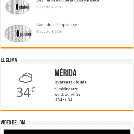
Elegir el destino de la costa yucateca
agosto 5, 2026
Llamado a disciplinarse
agosto 4, 2026
El Clima
Mérida
Overcast Clouds
34
C
humidity: 60%
wind: 2km/h SE
H 34 • L 34
Video del dia