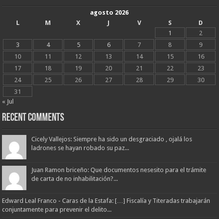
agosto 2026
L
M
X
J
V
S
D
1
2
3
4
5
6
7
8
9
10
11
12
13
14
15
16
17
18
19
20
21
22
23
24
25
26
27
28
29
30
31
« Jul
Recent Comments
Cicely Vallejos: Siempre ha sido un desgraciado , ojalá los
ladrones se hayan robado su paz...
Juan Ramon briceño: Que documentos nesesito para el trámite
de carta de no inhabilitación?...
Edward Leal Franco - Caras de la Estafa: […] Fiscalía y Titeradas trabajarán
conjuntamente para prevenir el delito...