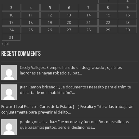
1
2
3
4
5
6
7
8
9
10
11
12
13
14
15
16
17
18
19
20
21
22
23
24
25
26
27
28
29
30
31
« Jul
Recent Comments
Cicely Vallejos: Siempre ha sido un desgraciado , ojalá los
ladrones se hayan robado su paz...
Juan Ramon briceño: Que documentos nesesito para el trámite
de carta de no inhabilitación?...
Edward Leal Franco - Caras de la Estafa: […] Fiscalía y Titeradas trabajarán
conjuntamente para prevenir el delito...
pablo gonzalez diaz: Fue mi novia y fueron años maravillosos
que pasamos juntos, pero el destino nos...