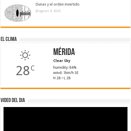
Dunas y el orden invertido
agosto 6, 2026
El Clima
Mérida
Clear Sky
28
C
humidity: 84%
wind: 1km/h SE
H 28 • L 28
Video del dia