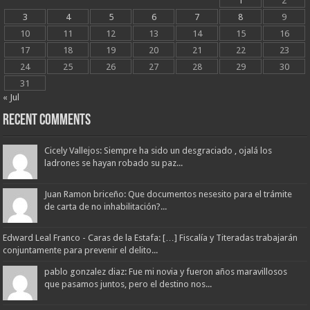
1
2
3
4
5
6
7
8
9
10
11
12
13
14
15
16
17
18
19
20
21
22
23
24
25
26
27
28
29
30
31
« Jul
Recent Comments
Cicely Vallejos: Siempre ha sido un desgraciado , ojalá los
ladrones se hayan robado su paz...
Juan Ramon briceño: Que documentos nesesito para el trámite
de carta de no inhabilitación?...
Edward Leal Franco - Caras de la Estafa: […] Fiscalía y Titeradas trabajarán
conjuntamente para prevenir el delito...
pablo gonzalez diaz: Fue mi novia y fueron años maravillosos
que pasamos juntos, pero el destino nos...