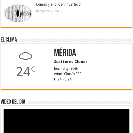
Dunas y el orden invertido
agosto 6, 2026
El Clima
Mérida
Scattered Clouds
24
C
humidity: 90%
wind: 0km/h ESE
H 24 • L 24
Video del dia