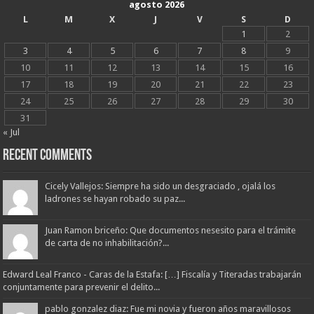
agosto 2026
L
M
X
J
V
S
D
1
2
3
4
5
6
7
8
9
10
11
12
13
14
15
16
17
18
19
20
21
22
23
24
25
26
27
28
29
30
31
« Jul
Recent Comments
Cicely Vallejos: Siempre ha sido un desgraciado , ojalá los
ladrones se hayan robado su paz...
Juan Ramon briceño: Que documentos nesesito para el trámite
de carta de no inhabilitación?...
Edward Leal Franco - Caras de la Estafa: […] Fiscalía y Titeradas trabajarán
conjuntamente para prevenir el delito...
pablo gonzalez diaz: Fue mi novia y fueron años maravillosos