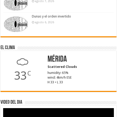
agosto 7, 2026
Dunas y el orden invertido
agosto 6, 2026
El Clima
Mérida
Scattered Clouds
33
C
humidity: 65%
wind: 4km/h ESE
H 33 • L 33
Video del dia