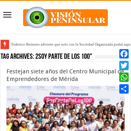
Federico Berrueto advierte que solo con la Sociedad Organizada podrá supe
Tag Archives:
2Soy parte de los 100"
Faceb
Festejan siete años del Centro Municipal de
Twitte
Emprendedores de Mérida
Whats
Compar