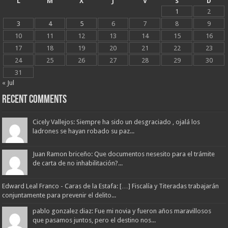
L
M
X
J
V
S
D
1
2
3
4
5
6
7
8
9
10
11
12
13
14
15
16
17
18
19
20
21
22
23
24
25
26
27
28
29
30
31
« Jul
Recent Comments
Cicely Vallejos: Siempre ha sido un desgraciado , ojalá los
ladrones se hayan robado su paz...
Juan Ramon briceño: Que documentos nesesito para el trámite
de carta de no inhabilitación?...
Edward Leal Franco - Caras de la Estafa: […] Fiscalía y Titeradas trabajarán
conjuntamente para prevenir el delito...
pablo gonzalez diaz: Fue mi novia y fueron años maravillosos
que pasamos juntos, pero el destino nos...