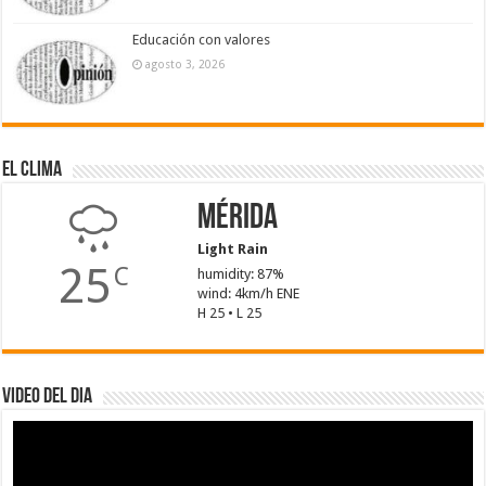
Educación con valores
agosto 3, 2026
El Clima
Mérida
Light Rain
25
C
humidity: 87%
wind: 4km/h ENE
H 25 • L 25
Video del dia