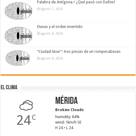
Palabra de Antígona / ¿Qué pasó con Dafne?
agosto 7, 2026
Dunas y el orden invertido
agosto 6, 2026
“Ciudad láser”: tres piezas de un rompecabezas
agosto 6, 2026
El Clima
Mérida
Broken Clouds
24
C
humidity: 84%
wind: 1km/h SE
H 24 • L 24