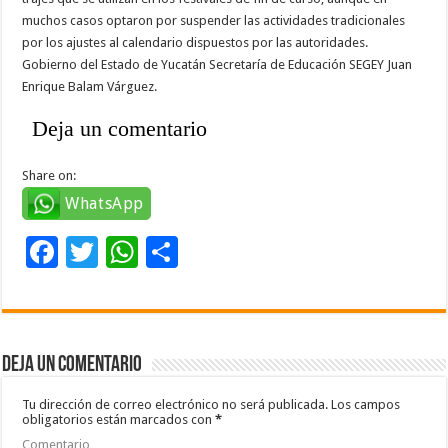
muchos casos optaron por suspender las actividades tradicionales
por los ajustes al calendario dispuestos por las autoridades.
Gobierno del Estado de Yucatán Secretaría de Educación SEGEY Juan
Enrique Balam Várguez.
Deja un comentario
Share on:
WhatsApp
F
T
W
C
ac
wi
h
o
e
tt
at
m
b
er
sA
p
Deja un comentario
o
p
ar
o
p
ti
Tu dirección de correo electrónico no será publicada.
Los campos
obligatorios están marcados con
*
k
r
Comentario