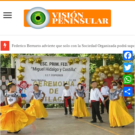
Federico Berrueto advierte que solo con la Sociedad Organizada podrá supe
Faceb
Twitte
Whats
Compar