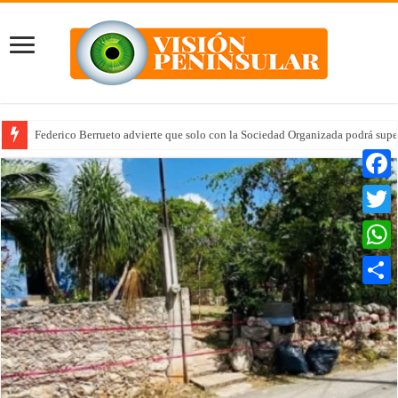
Federico Berrueto advierte que solo con la Sociedad Organizada podrá supe
Faceb
Twitte
Whats
Compar