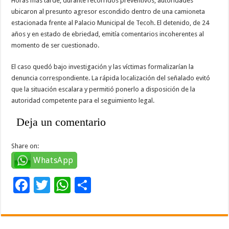
Horas más tarde, durante recorridos preventivos, autoridades
ubicaron al presunto agresor escondido dentro de una camioneta
estacionada frente al Palacio Municipal de Tecoh. El detenido, de 24
años y en estado de ebriedad, emitía comentarios incoherentes al
momento de ser cuestionado.
El caso quedó bajo investigación y las víctimas formalizarían la
denuncia correspondiente. La rápida localización del señalado evitó
que la situación escalara y permitió ponerlo a disposición de la
autoridad competente para el seguimiento legal.
Deja un comentario
Share on:
WhatsApp
F
T
W
C
ac
wi
h
o
e
tt
at
m