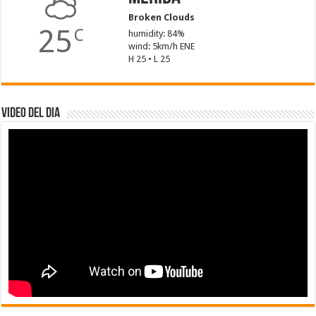
Broken Clouds
25
C
humidity: 84%
wind: 5km/h ENE
H 25 • L 25
Video del dia