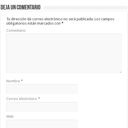
b
er
sA
p
Deja un comentario
o
p
ar
o
p
ti
Tu dirección de correo electrónico no será publicada.
Los campos
obligatorios están marcados con
*
k
r
Comentario
Nombre
*
Correo electrónico
*
Web