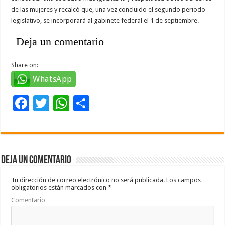
de las mujeres y recalcó que, una vez concluido el segundo periodo
legislativo, se incorporará al gabinete federal el 1 de septiembre.
Deja un comentario
Share on:
WhatsApp
F
T
W
C
ac
wi
h
o
e
tt
at
m
b
er
sA
p
Deja un comentario
o
p
ar
o
p
ti
Tu dirección de correo electrónico no será publicada.
Los campos
obligatorios están marcados con
*
k
r
Comentario