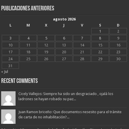
Publicaciones Anteriores
agosto 2026
L
M
X
J
V
S
D
1
2
3
4
5
6
7
8
9
10
11
12
13
14
15
16
17
18
19
20
21
22
23
24
25
26
27
28
29
30
31
« Jul
Recent Comments
Cicely Vallejos: Siempre ha sido un desgraciado , ojalá los
ladrones se hayan robado su paz...
Juan Ramon briceño: Que documentos nesesito para el trámite
de carta de no inhabilitación?...