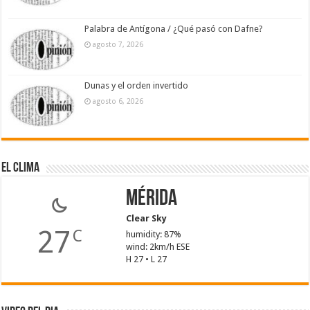
Palabra de Antígona / ¿Qué pasó con Dafne?
agosto 7, 2026
Dunas y el orden invertido
agosto 6, 2026
El Clima
Mérida
Clear Sky
27
C
humidity: 87%
wind: 2km/h ESE
H 27 • L 27