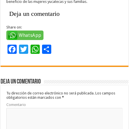
beneficio de las mujeres yucatecas y sus familias.
Deja un comentario
Share on:
WhatsApp
F
T
W
C
ac
wi
h
o
e
tt
at
m
b
er
sA
p
Deja un comentario
o
p
ar
o
p
ti
Tu dirección de correo electrónico no será publicada.
Los campos
obligatorios están marcados con
*
k
r
Comentario