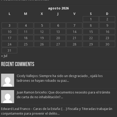
agosto 2026
L
M
X
J
V
S
D
1
2
3
4
5
6
7
8
9
10
11
12
13
14
15
16
17
18
19
20
21
22
23
24
25
26
27
28
29
30
31
« Jul
Recent Comments
Cicely Vallejos: Siempre ha sido un desgraciado , ojalá los
ladrones se hayan robado su paz...
Juan Ramon briceño: Que documentos nesesito para el trámite
de carta de no inhabilitación?...
Edward Leal Franco - Caras de la Estafa: […] Fiscalía y Titeradas trabajarán
conjuntamente para prevenir el delito...