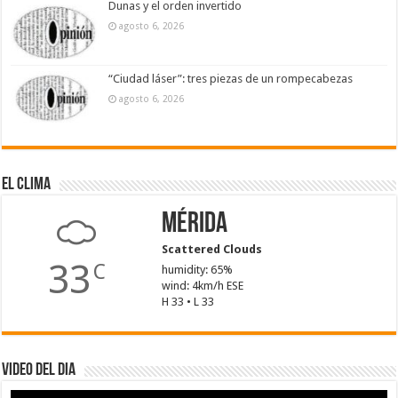
Dunas y el orden invertido
agosto 6, 2026
“Ciudad láser”: tres piezas de un rompecabezas
agosto 6, 2026
El Clima
Mérida
Scattered Clouds
33
C
humidity: 65%
wind: 4km/h ESE
H 33 • L 33
Video del dia