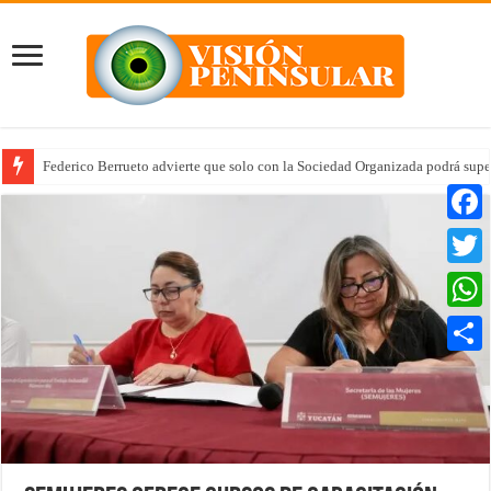
Federico Berrueto advierte que solo con la Sociedad Organizada podrá supe
Faceb
Twitte
Whats
Compar