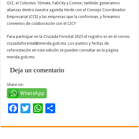
GIZ, el Colectivo Tómate, FabCity y Comex; también generamos
alianzas dentro nuestra agenda Verde con el Consejo Coordinador
Empresarial (CCE) y las empresas que la conforman, y firmamos
convenios de colaboración con el CICY
Para participar en la Cruzada Forestal 2025 el registro es en el correo
cruzadaforestal@merida.gob.mx. Los puntos y fechas de
reforestación en esta edición se pueden consultar en la página
merida.gob.mx.
Deja un comentario
Share on:
WhatsApp
F
T
W
C
ac
wi
h
o
e
tt
at
m
b
er
sA
p