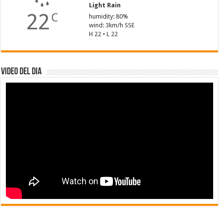
Light Rain
22
C
humidity: 80%
wind: 3km/h SSE
H 22 • L 22
Video del dia