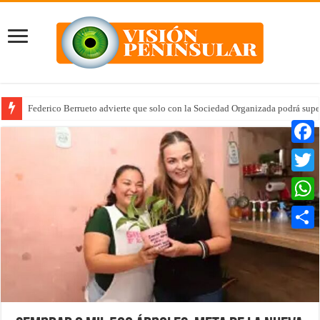
Federico Berrueto advierte que solo con la Sociedad Organizada podrá supe
Faceb
Twitte
Whats
Compar