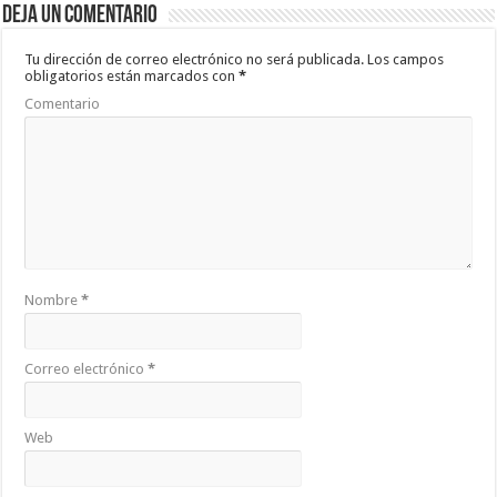
Deja un comentario
o
p
ar
o
p
ti
Tu dirección de correo electrónico no será publicada.
Los campos
obligatorios están marcados con
*
k
r
Comentario
Nombre
*
Correo electrónico
*
Web