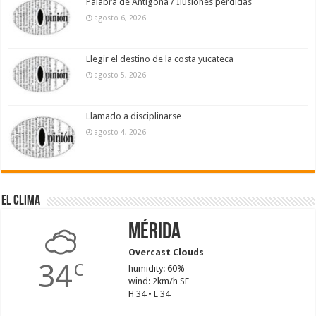
Palabra de Antígona / Ilusiones perdidas
agosto 6, 2026
Elegir el destino de la costa yucateca
agosto 5, 2026
Llamado a disciplinarse
agosto 4, 2026
El Clima
Mérida
Overcast Clouds
34
C
humidity: 60%
wind: 2km/h SE
H 34 • L 34