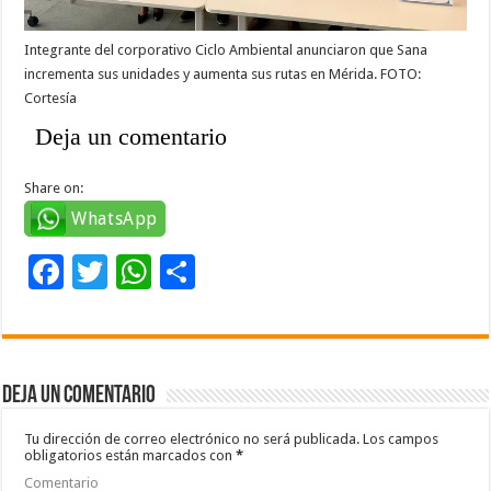
Integrante del corporativo Ciclo Ambiental anunciaron que Sana
incrementa sus unidades y aumenta sus rutas en Mérida. FOTO:
Cortesía
Deja un comentario
Share on:
WhatsApp
F
T
W
C
ac
wi
h
o
e
tt
at
m
b
er
sA
p
Deja un comentario
o
p
ar
o
p
ti
Tu dirección de correo electrónico no será publicada.
Los campos
obligatorios están marcados con
*
k
r
Comentario