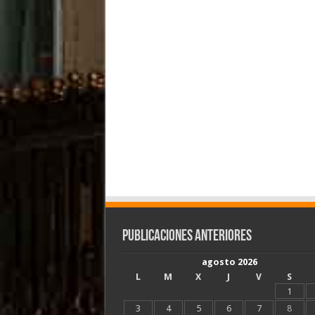
Publicaciones Anteriores
agosto 2026
L
M
X
J
V
S
1
3
4
5
6
7
8