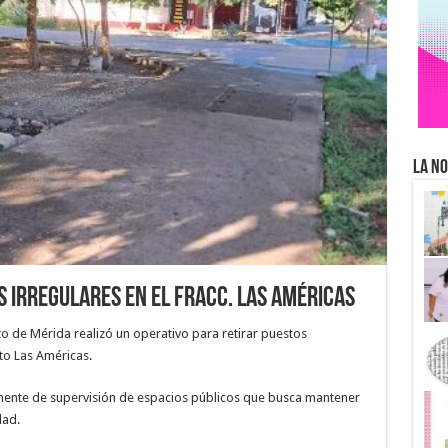
La No
 irregulares en el fracc. Las Américas
o de Mérida realizó un operativo para retirar puestos
to Las Américas.
ente de supervisión de espacios públicos que busca mantener
dad.