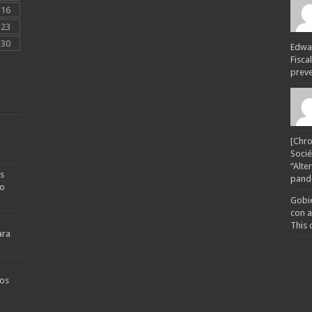
16
23
30
Edwar
Fisca
preven
[Chro
Socié
“Alte
s
pande
no
Gobie
con a
This 
ara
os