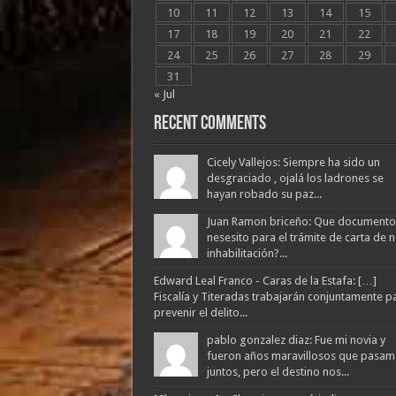
10
11
12
13
14
15
17
18
19
20
21
22
24
25
26
27
28
29
31
« Jul
Recent Comments
Cicely Vallejos: Siempre ha sido un
desgraciado , ojalá los ladrones se
hayan robado su paz...
Juan Ramon briceño: Que documento
nesesito para el trámite de carta de 
inhabilitación?...
Edward Leal Franco - Caras de la Estafa: […]
Fiscalía y Titeradas trabajarán conjuntamente p
prevenir el delito...
pablo gonzalez diaz: Fue mi novia y
fueron años maravillosos que pasam
juntos, pero el destino nos...