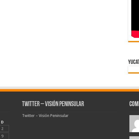
Yuca
Twitter – Visión Peninsular
Com
Twitter – Visión Peninsular
D
2
9