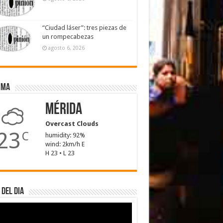
“Ciudad láser”: tres piezas de
un rompecabezas
agosto 6, 2026
ima
Mérida
Overcast Clouds
23
C
humidity: 92%
wind: 2km/h E
H 23 • L 23
 del dia