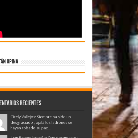
tán Opina
entarios Recientes
Cicely Vallejos: Siempre ha sido un
desgraciado , ojalá los ladrones se
hayan robado su paz...
Juan Ramon briceño: Que documentos