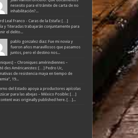
nesesito para el trámite de carta de no
inhabilitación?...
d Leal Franco - Caras de la Estafa: […]
lía y Titeradas trabajarán conjuntamente para
ir el delito...
pablo gonzalez diaz: Fue mi novia y
fueron años maravillosos que pasamos
juntos, pero el destino nos...
niques] – Chroniques amérindiennes –
té des Américanistes: […] Pedro Uc,
rnativas de resistencia maya en tiempo de
mia”, 19...
rno del Estado apoya a productores apícolas
zúcar para las abejas – México Posible: […]
content was originally published here. […]...