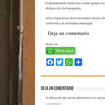
El Ayuntamiento actuó tras recibir quejas v
obstrucción de banquetas.
Ocho inspectores de la Secretaría Técnica de
conforme a la normativa municipal.
Deja un comentario
Share on:
WhatsApp
F
T
W
C
ac
wi
h
o
e
tt
at
m
b
er
sA
p
Deja un comentario
o
p
ar
o
p
ti
Tu dirección de correo electrónico no será p
Comentario