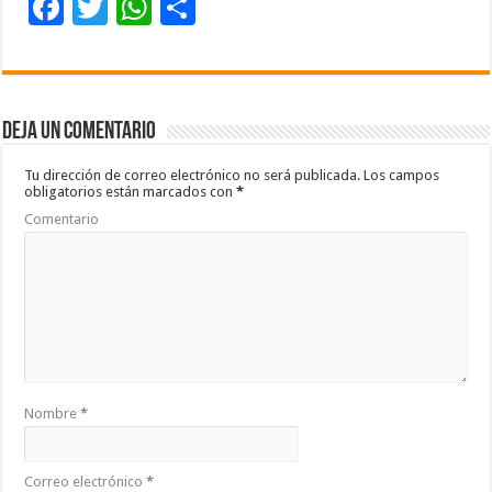
F
T
W
C
ac
wi
h
o
e
tt
at
m
b
er
sA
p
Deja un comentario
o
p
ar
o
p
ti
Tu dirección de correo electrónico no será publicada.
Los campos
obligatorios están marcados con
*
k
r
Comentario
Nombre
*
Correo electrónico
*