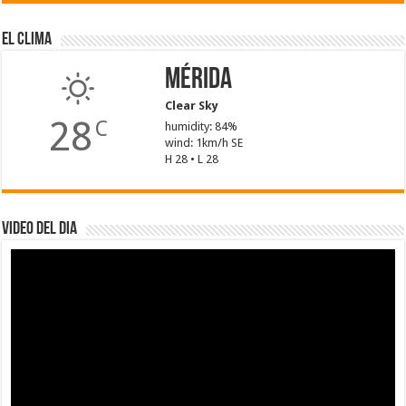
El Clima
Mérida
Clear Sky
28
C
humidity: 84%
wind: 1km/h SE
H 28 • L 28
Video del dia