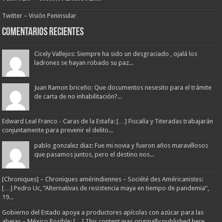
Twitter – Visión Peninsular
Comentarios Recientes
Cicely Vallejos: Siempre ha sido un desgraciado , ojalá los
ladrones se hayan robado su paz...
Juan Ramon briceño: Que documentos nesesito para el trámite
de carta de no inhabilitación?...
Edward Leal Franco - Caras de la Estafa: […] Fiscalía y Titeradas trabajarán
conjuntamente para prevenir el delito...
pablo gonzalez diaz: Fue mi novia y fueron años maravillosos
que pasamos juntos, pero el destino nos...
[Chroniques] – Chroniques amérindiennes – Société des Américanistes:
[…] Pedro Uc, “Alternativas de resistencia maya en tiempo de pandemia”,
19...
Gobierno del Estado apoya a productores apícolas con azúcar para las
abejas – México Posible: […] This content was originally published here.