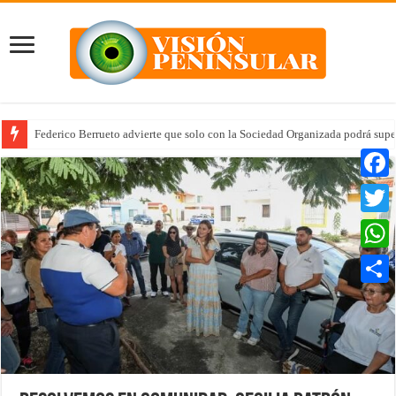
Federico Berrueto advierte que solo con la Sociedad Organizada podrá supe
Faceb
Twitte
Whats
Compar