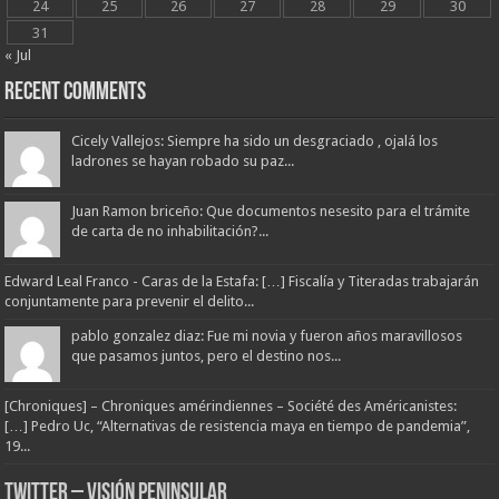
24
25
26
27
28
29
30
31
« Jul
Recent Comments
Cicely Vallejos: Siempre ha sido un desgraciado , ojalá los
ladrones se hayan robado su paz...
Juan Ramon briceño: Que documentos nesesito para el trámite
de carta de no inhabilitación?...
Edward Leal Franco - Caras de la Estafa: […] Fiscalía y Titeradas trabajarán
conjuntamente para prevenir el delito...
pablo gonzalez diaz: Fue mi novia y fueron años maravillosos
que pasamos juntos, pero el destino nos...
[Chroniques] – Chroniques amérindiennes – Société des Américanistes:
[…] Pedro Uc, “Alternativas de resistencia maya en tiempo de pandemia”,
19...
Twitter – Visión Peninsular