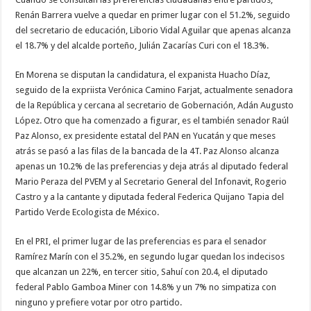
Renán Barrera vuelve a quedar en primer lugar con el 51.2%, seguido
del secretario de educación, Liborio Vidal Aguilar que apenas alcanza
el 18.7% y del alcalde porteño, Julián Zacarías Curi con el 18.3%.
En Morena se disputan la candidatura, el expanista Huacho Díaz,
seguido de la expriista Verónica Camino Farjat, actualmente senadora
de la República y cercana al secretario de Gobernación, Adán Augusto
López. Otro que ha comenzado a figurar, es el también senador Raúl
Paz Alonso, ex presidente estatal del PAN en Yucatán y que meses
atrás se pasó a las filas de la bancada de la 4T. Paz Alonso alcanza
apenas un 10.2% de las preferencias y deja atrás al diputado federal
Mario Peraza del PVEM y al Secretario General del Infonavit, Rogerio
Castro y a la cantante y diputada federal Federica Quijano Tapia del
Partido Verde Ecologista de México.
En el PRI, el primer lugar de las preferencias es para el senador
Ramírez Marín con el 35.2%, en segundo lugar quedan los indecisos
que alcanzan un 22%, en tercer sitio, Sahuí con 20.4, el diputado
federal Pablo Gamboa Miner con 14.8% y un 7% no simpatiza con
ninguno y prefiere votar por otro partido.