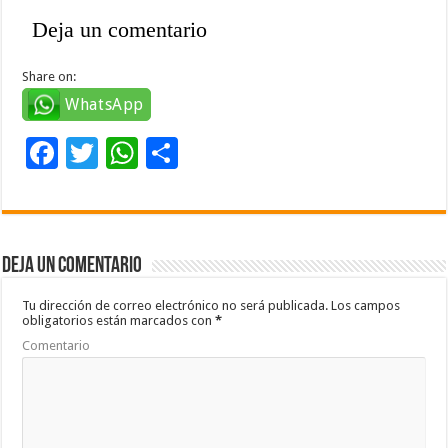
Deja un comentario
Share on:
WhatsApp
F
T
W
C
ac
wi
h
o
e
tt
at
m
b
er
sA
p
Deja un comentario
o
p
ar
o
p
ti
Tu dirección de correo electrónico no será publicada.
Los campos
obligatorios están marcados con
*
k
r
Comentario