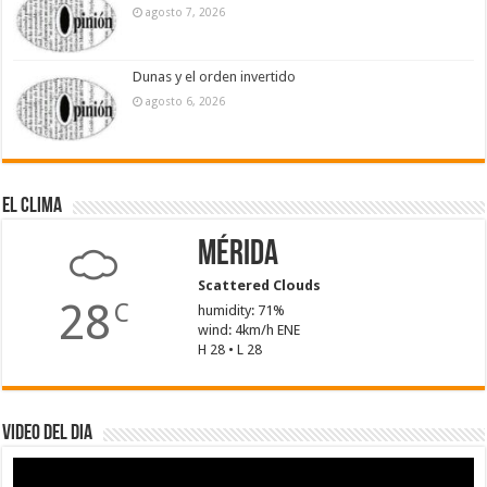
agosto 7, 2026
Dunas y el orden invertido
agosto 6, 2026
El Clima
Mérida
Scattered Clouds
28
C
humidity: 71%
wind: 4km/h ENE
H 28 • L 28
Video del dia