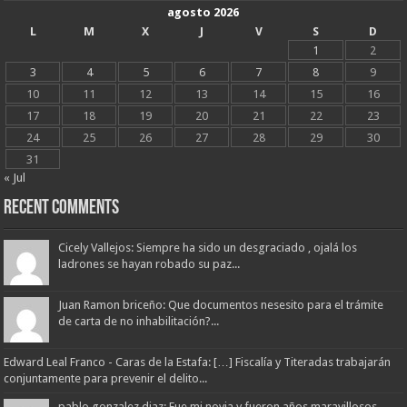
agosto 2026
L
M
X
J
V
S
D
1
2
3
4
5
6
7
8
9
10
11
12
13
14
15
16
17
18
19
20
21
22
23
24
25
26
27
28
29
30
31
« Jul
Recent Comments
Cicely Vallejos: Siempre ha sido un desgraciado , ojalá los
ladrones se hayan robado su paz...
Juan Ramon briceño: Que documentos nesesito para el trámite
de carta de no inhabilitación?...
Edward Leal Franco - Caras de la Estafa: […] Fiscalía y Titeradas trabajarán
conjuntamente para prevenir el delito...
pablo gonzalez diaz: Fue mi novia y fueron años maravillosos