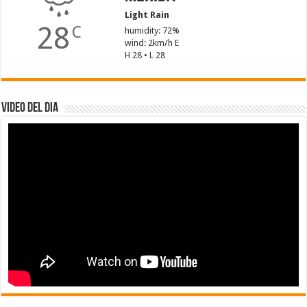
Light Rain
28
C
humidity: 72%
wind: 2km/h E
H 28 • L 28
Video del dia