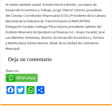
Al evento también asistió Ernesto Herrera Novelo, secretario de
Desarrollo Económico y Trabajo; Jorge Charruf Cáceres, presidente
del Consejo Coordinador Empresarial (CCE) y Presidente de la Cámara
Nacional de la Industria de Transformación (CANACINTRA)
Delegación Yucatán; Santiago Pérez Arjona, presidente Saliente del
Instituto Mexicano de Ejecutivos en Finanzas A.C. Grupo Yucatán; José
Luis Martínez Semerena, director de Desarrollo Económico y Turismo
y Martha Elena Gómez Nechar, titular de la Unidad de Contraloría
Municipal.
Deja un comentario
Share on:
WhatsApp
F
T
W
C
ac
wi
h
o
e
tt
at
m