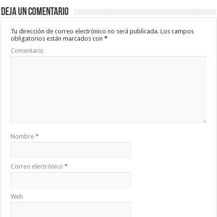
b
er
sA
p
Deja un comentario
o
p
ar
o
p
ti
Tu dirección de correo electrónico no será publicada.
Los campos
obligatorios están marcados con
*
k
r
Comentario
Nombre
*
Correo electrónico
*
Web