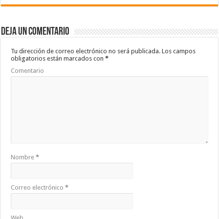
e
tt
at
m
b
er
sA
p
Deja un comentario
o
p
ar
o
p
ti
Tu dirección de correo electrónico no será publicada.
Los campos
obligatorios están marcados con
*
k
r
Comentario
Nombre
*
Correo electrónico
*
Web