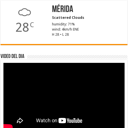
Mérida
Scattered Clouds
28
C
humidity: 71%
wind: 4km/h ENE
H 28 • L 28
Video del dia