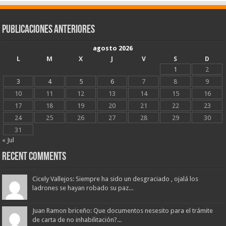
Publicaciones Anteriores
agosto 2026
L
M
X
J
V
S
D
1
2
3
4
5
6
7
8
9
10
11
12
13
14
15
16
17
18
19
20
21
22
23
24
25
26
27
28
29
30
31
« Jul
Recent Comments
Cicely Vallejos: Siempre ha sido un desgraciado , ojalá los
ladrones se hayan robado su paz...
Juan Ramon briceño: Que documentos nesesito para el trámite
de carta de no inhabilitación?...