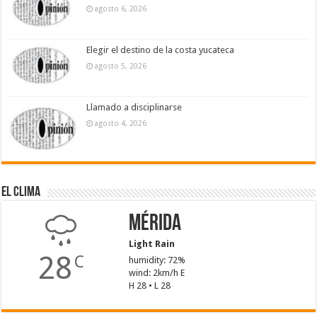
agosto 6, 2026
Elegir el destino de la costa yucateca
agosto 5, 2026
Llamado a disciplinarse
agosto 4, 2026
El Clima
Mérida
Light Rain
28
C
humidity: 72%
wind: 2km/h E
H 28 • L 28