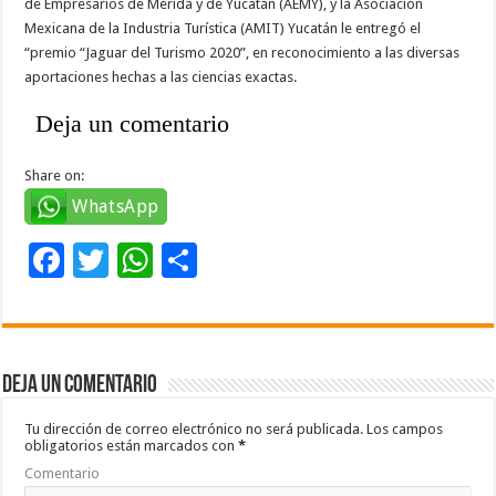
de Empresarios de Mérida y de Yucatán (AEMY), y la Asociación
Mexicana de la Industria Turística (AMIT) Yucatán le entregó el
“premio “Jaguar del Turismo 2020”, en reconocimiento a las diversas
aportaciones hechas a las ciencias exactas.
Deja un comentario
Share on:
WhatsApp
F
T
W
C
ac
wi
h
o
e
tt
at
m
b
er
sA
p
Deja un comentario
o
p
ar
o
p
ti
Tu dirección de correo electrónico no será publicada.
Los campos
obligatorios están marcados con
*
k
r
Comentario