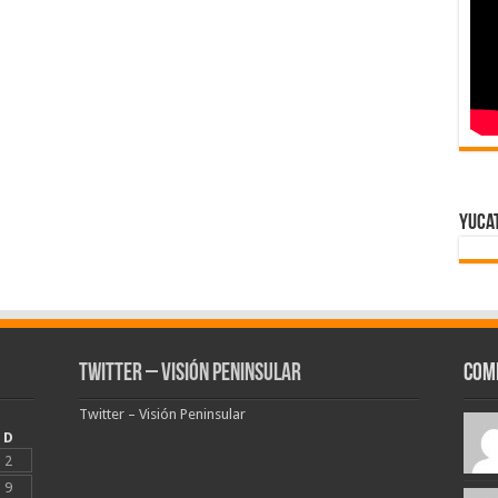
Yuca
Twitter – Visión Peninsular
Com
Twitter – Visión Peninsular
D
2
9