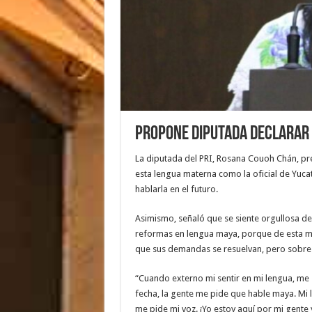
Propone diputada declarar 
La diputada del PRI, Rosana Couoh Chán, pre
esta lengua materna como la oficial de Yuc
hablarla en el futuro.
Asimismo, señaló que se siente orgullosa de
reformas en lengua maya, porque de esta m
que sus demandas se resuelvan, pero sobre
“Cuando externo mi sentir en mi lengua, me 
fecha, la gente me pide que hable maya. Mi 
me pide mi voz. ¡Yo estoy aquí por mi gente 