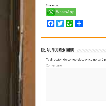
Share on:
WhatsApp
F
T
W
C
ac
wi
h
o
e
tt
at
m
b
er
sA
p
Deja un comentario
o
p
ar
o
p
ti
Tu dirección de correo electrónico no será p
Comentario
k
r