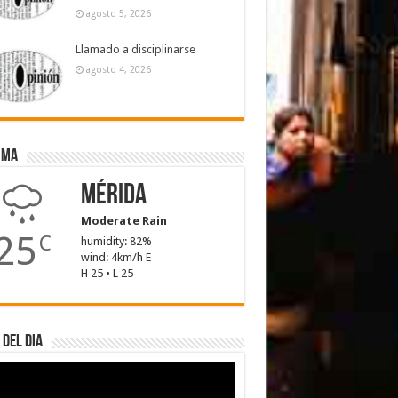
agosto 5, 2026
Llamado a disciplinarse
agosto 4, 2026
ima
Mérida
Moderate Rain
25
C
humidity: 82%
wind: 4km/h E
H 25 • L 25
 del dia