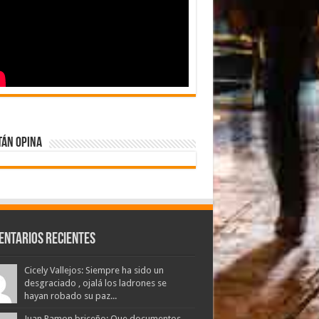
tán Opina
entarios Recientes
Cicely Vallejos: Siempre ha sido un
desgraciado , ojalá los ladrones se
hayan robado su paz...
Juan Ramon briceño: Que documentos