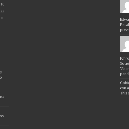
16
23
30
Edwar
Fisca
preven
[Chro
Socié
“Alte
s
pande
no
Gobie
con a
This 
ara
os