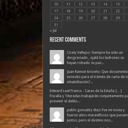
10
11
12
13
14
15
17
18
19
20
21
22
24
25
26
27
28
29
31
« Jul
Recent Comments
Cicely Vallejos: Siempre ha sido un
desgraciado , ojalá los ladrones se
hayan robado su paz...
Juan Ramon briceño: Que documento
nesesito para el trámite de carta de 
inhabilitación?...
Edward Leal Franco - Caras de la Estafa: […]
Fiscalía y Titeradas trabajarán conjuntamente p
prevenir el delito...
pablo gonzalez diaz: Fue mi novia y
fueron años maravillosos que pasam
juntos, pero el destino nos...