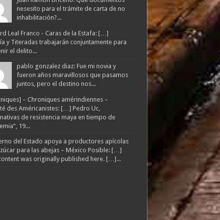
nesesito para el trámite de carta de no
inhabilitación?...
d Leal Franco - Caras de la Estafa: […]
lía y Titeradas trabajarán conjuntamente para
ir el delito...
pablo gonzalez diaz: Fue mi novia y
fueron años maravillosos que pasamos
juntos, pero el destino nos...
niques] – Chroniques amérindiennes –
té des Américanistes: […] Pedro Uc,
rnativas de resistencia maya en tiempo de
mia”, 19...
rno del Estado apoya a productores apícolas
zúcar para las abejas – México Posible: […]
content was originally published here. […]...