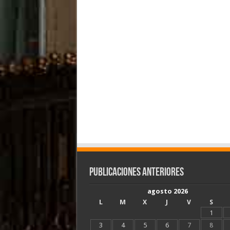
Publicaciones Anteriores
agosto 2026
L
M
X
J
V
S
1
3
4
5
6
7
8