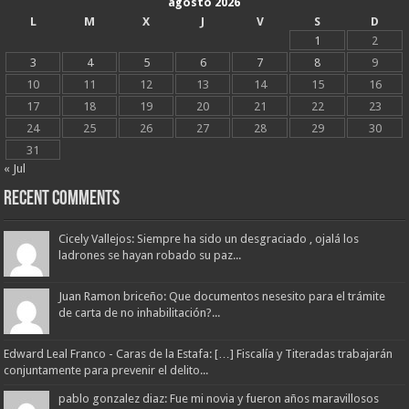
agosto 2026
L
M
X
J
V
S
D
1
2
3
4
5
6
7
8
9
10
11
12
13
14
15
16
17
18
19
20
21
22
23
24
25
26
27
28
29
30
31
« Jul
Recent Comments
Cicely Vallejos: Siempre ha sido un desgraciado , ojalá los
ladrones se hayan robado su paz...
Juan Ramon briceño: Que documentos nesesito para el trámite
de carta de no inhabilitación?...
Edward Leal Franco - Caras de la Estafa: […] Fiscalía y Titeradas trabajarán
conjuntamente para prevenir el delito...
pablo gonzalez diaz: Fue mi novia y fueron años maravillosos