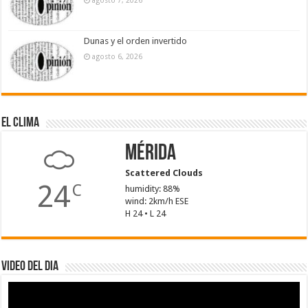
agosto 7, 2026
Dunas y el orden invertido
agosto 6, 2026
El Clima
Mérida
Scattered Clouds
24
C
humidity: 88%
wind: 2km/h ESE
H 24 • L 24
Video del dia