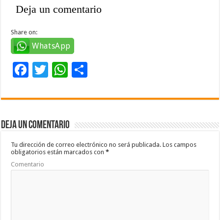
Deja un comentario
Share on:
WhatsApp
F
T
W
C
ac
wi
h
o
e
tt
at
m
b
er
sA
p
Deja un comentario
o
p
ar
o
p
ti
Tu dirección de correo electrónico no será publicada.
Los campos
obligatorios están marcados con
*
k
r
Comentario