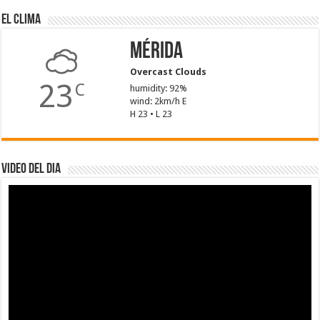
El Clima
Mérida
Overcast Clouds
23
C
humidity: 92%
wind: 2km/h E
H 23 • L 23
Video del dia