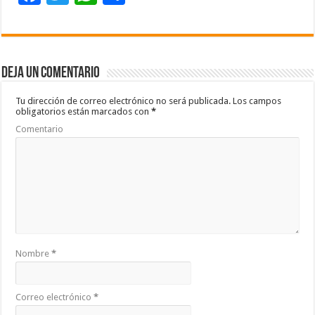
ac
wi
h
o
e
tt
at
m
b
er
sA
p
Deja un comentario
o
p
ar
o
p
ti
Tu dirección de correo electrónico no será publicada.
Los campos
obligatorios están marcados con
*
k
r
Comentario
Nombre
*
Correo electrónico
*