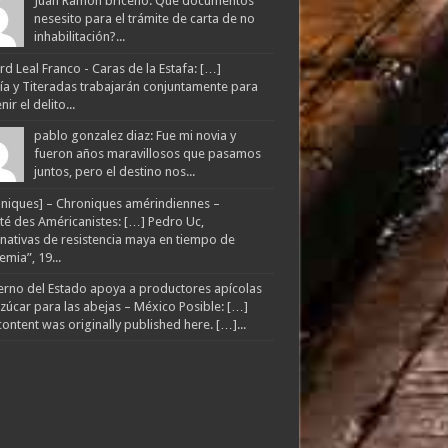
Juan Ramon briceño: Que documentos
nesesito para el trámite de carta de no
inhabilitación?...
d Leal Franco - Caras de la Estafa: […]
lía y Titeradas trabajarán conjuntamente para
ir el delito...
pablo gonzalez diaz: Fue mi novia y
fueron años maravillosos que pasamos
juntos, pero el destino nos...
niques] – Chroniques amérindiennes –
té des Américanistes: […] Pedro Uc,
rnativas de resistencia maya en tiempo de
mia”, 19...
rno del Estado apoya a productores apícolas
zúcar para las abejas – México Posible: […]
content was originally published here. […]...