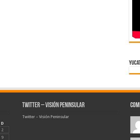
Yuca
Twitter – Visión Peninsular
Com
Twitter – Visión Peninsular
D
2
9