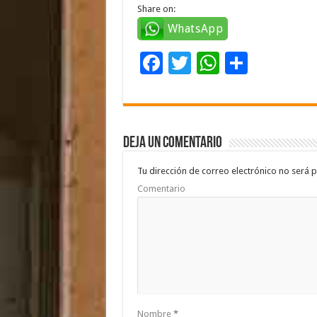
Share on:
WhatsApp
F
T
W
C
ac
wi
h
o
e
tt
at
m
b
er
sA
p
Deja un comentario
o
p
ar
o
p
ti
Tu dirección de correo electrónico no será p
Comentario
k
r
Nombre
*