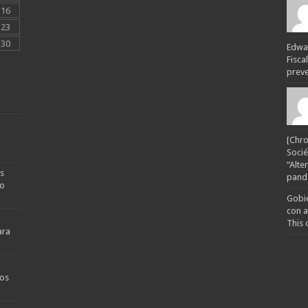
16
23
30
Edwar
Fisca
preven
[Chro
Socié
“Alte
s
pande
no
Gobie
con a
This 
ara
os