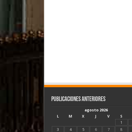
Publicaciones Anteriores
agosto 2026
L
M
X
J
V
S
1
3
4
5
6
7
8