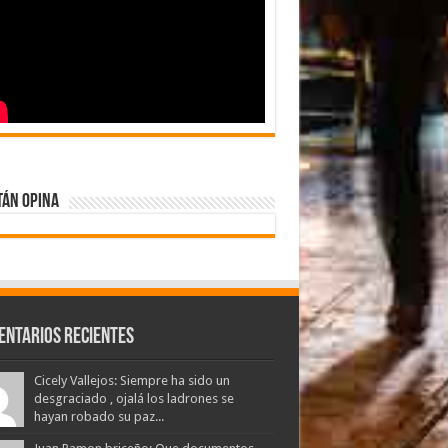
tán Opina
entarios Recientes
Cicely Vallejos: Siempre ha sido un
desgraciado , ojalá los ladrones se
hayan robado su paz...