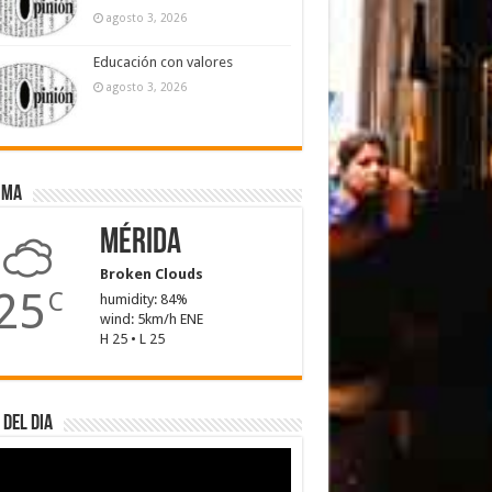
agosto 3, 2026
Educación con valores
agosto 3, 2026
ima
Mérida
Broken Clouds
25
C
humidity: 84%
wind: 5km/h ENE
H 25 • L 25
 del dia