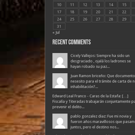
10
11
12
13
14
15
17
18
19
20
21
22
24
25
26
27
28
29
31
« Jul
Recent Comments
Cicely Vallejos: Siempre ha sido un
desgraciado , ojalá los ladrones se
hayan robado su paz...
Juan Ramon briceño: Que documento
nesesito para el trámite de carta de 
inhabilitación?...
Edward Leal Franco - Caras de la Estafa: […]
Fiscalía y Titeradas trabajarán conjuntamente p
prevenir el delito...
pablo gonzalez diaz: Fue mi novia y
fueron años maravillosos que pasam
juntos, pero el destino nos...