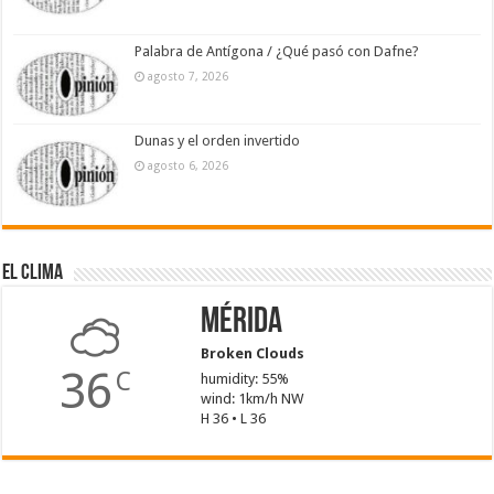
Palabra de Antígona / ¿Qué pasó con Dafne?
agosto 7, 2026
Dunas y el orden invertido
agosto 6, 2026
El Clima
Mérida
Broken Clouds
36
C
humidity: 55%
wind: 1km/h NW
H 36 • L 36