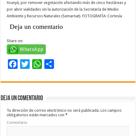
Xcunyá, por remover vegetación afectando más de cinco hectáreas y
por abrir vialidades sin la autorización de la Secretaría de Medio
Ambiente y Recursos Naturales (Semarnat). FOTOGRAFÍA: Cortesía
Deja un comentario
Share on:
WhatsApp
F
T
W
C
ac
wi
h
o
e
tt
at
m
b
er
sA
p
Deja un comentario
o
p
ar
o
p
ti
Tu dirección de correo electrónico no será publicada.
Los campos
obligatorios están marcados con
*
k
r
Comentario