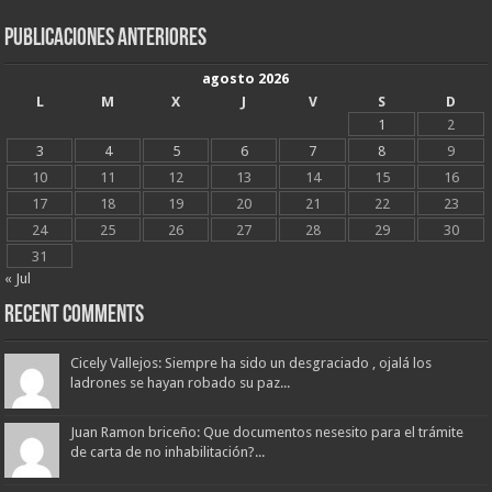
Publicaciones Anteriores
agosto 2026
L
M
X
J
V
S
D
1
2
3
4
5
6
7
8
9
10
11
12
13
14
15
16
17
18
19
20
21
22
23
24
25
26
27
28
29
30
31
« Jul
Recent Comments
Cicely Vallejos: Siempre ha sido un desgraciado , ojalá los
ladrones se hayan robado su paz...
Juan Ramon briceño: Que documentos nesesito para el trámite
de carta de no inhabilitación?...