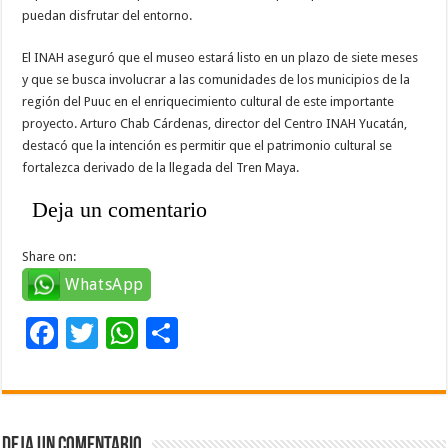
puedan disfrutar del entorno.
El INAH aseguró que el museo estará listo en un plazo de siete meses
y que se busca involucrar a las comunidades de los municipios de la
región del Puuc en el enriquecimiento cultural de este importante
proyecto. Arturo Chab Cárdenas, director del Centro INAH Yucatán,
destacó que la intención es permitir que el patrimonio cultural se
fortalezca derivado de la llegada del Tren Maya.
Deja un comentario
Share on:
WhatsApp
F
T
W
C
ac
wi
h
o
e
tt
at
m
b
er
sA
p
Deja un comentario