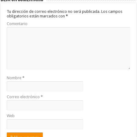
o
p
ar
o
p
ti
Tu dirección de correo electrónico no será publicada.
Los campos
obligatorios están marcados con
*
k
r
Comentario
Nombre
*
Correo electrónico
*
Web