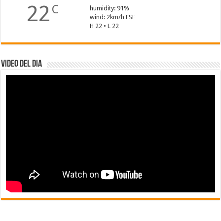
22
C
humidity: 91%
wind: 2km/h ESE
H 22 • L 22
Video del dia