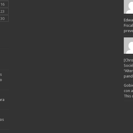
16
23
30
Edwar
Fisca
preven
[Chro
Socié
“Alte
s
pande
no
Gobie
con a
This 
ara
os