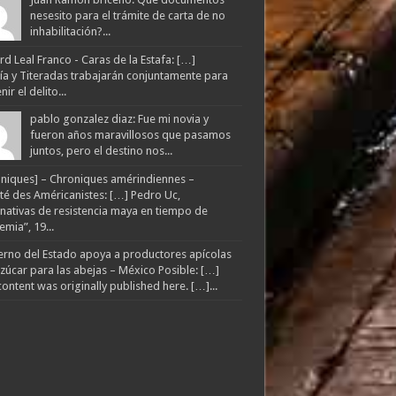
nesesito para el trámite de carta de no
inhabilitación?...
d Leal Franco - Caras de la Estafa: […]
lía y Titeradas trabajarán conjuntamente para
ir el delito...
pablo gonzalez diaz: Fue mi novia y
fueron años maravillosos que pasamos
juntos, pero el destino nos...
niques] – Chroniques amérindiennes –
té des Américanistes: […] Pedro Uc,
rnativas de resistencia maya en tiempo de
mia”, 19...
rno del Estado apoya a productores apícolas
zúcar para las abejas – México Posible: […]
content was originally published here. […]...