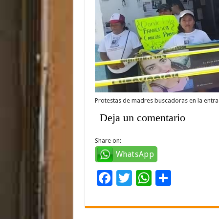
Protestas de madres buscadoras en la entrad
Deja un comentario
Share on:
WhatsApp
F
T
W
C
ac
wi
h
o
e
tt
at
m