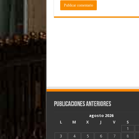
Publicaciones Anteriores
agosto 2026
L
M
X
J
V
S
1
3
4
5
6
7
8