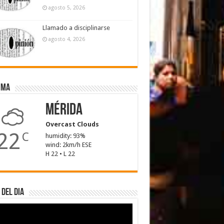
agosto 5, 2026
Llamado a disciplinarse
agosto 4, 2026
ima
Mérida
Overcast Clouds
22
C
humidity: 93%
wind: 2km/h ESE
H 22 • L 22
 del dia