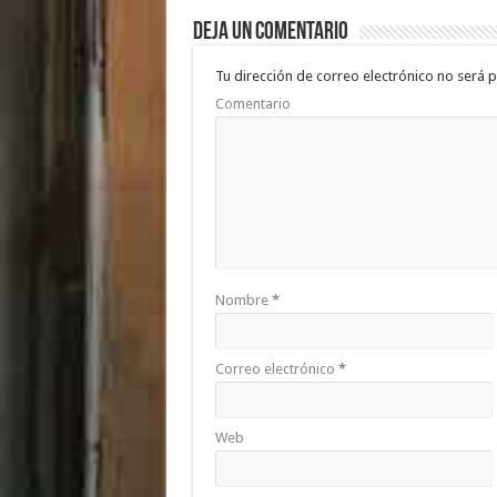
b
er
sA
p
Deja un comentario
o
p
ar
o
p
ti
Tu dirección de correo electrónico no será p
Comentario
k
r
Nombre
*
Correo electrónico
*
Web