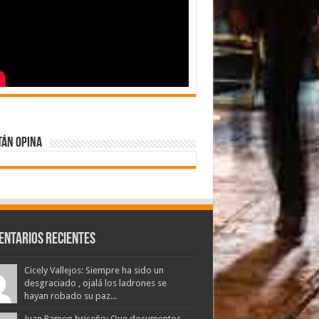
tán Opina
entarios Recientes
Cicely Vallejos: Siempre ha sido un
desgraciado , ojalá los ladrones se
hayan robado su paz...
Juan Ramon briceño: Que documentos