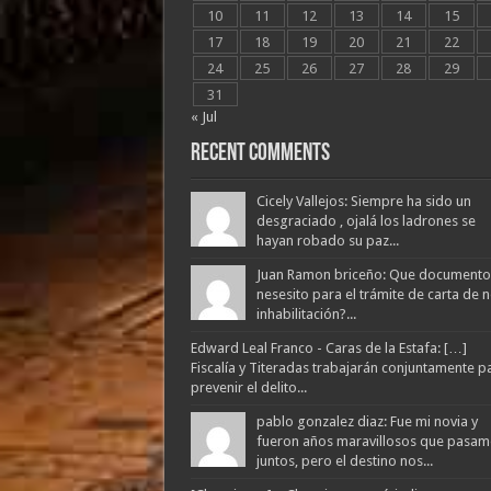
10
11
12
13
14
15
17
18
19
20
21
22
24
25
26
27
28
29
31
« Jul
Recent Comments
Cicely Vallejos: Siempre ha sido un
desgraciado , ojalá los ladrones se
hayan robado su paz...
Juan Ramon briceño: Que documento
nesesito para el trámite de carta de 
inhabilitación?...
Edward Leal Franco - Caras de la Estafa: […]
Fiscalía y Titeradas trabajarán conjuntamente p
prevenir el delito...
pablo gonzalez diaz: Fue mi novia y
fueron años maravillosos que pasam
juntos, pero el destino nos...