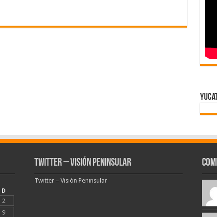
Yuca
Twitter – Visión Peninsular
Com
Twitter – Visión Peninsular
D
2
9