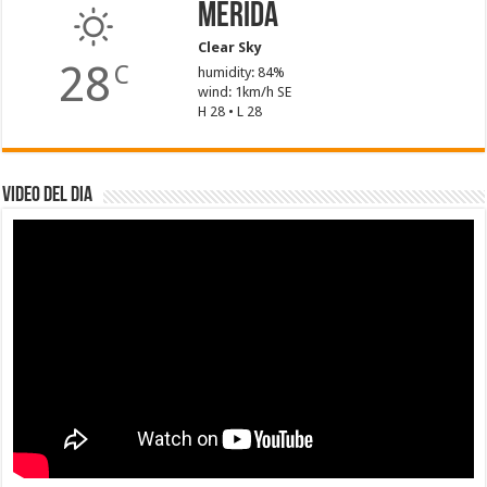
Mérida
Clear Sky
28
C
humidity: 84%
wind: 1km/h SE
H 28 • L 28
Video del dia