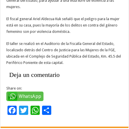
General del Estado, para ayudar a una vida libre de violencia a las
mujeres.
El fiscal general Ariel Aldecua Kuk señaló que el peligro para la mujer
está en su casa, pues la mayoría de los delitos en contra del género
femenino son por violencia doméstica.
El taller se realizó en el Auditorio de la Fiscalía General del Estado,
localizado detrás del Centro de Justicia para las Mujeres de la FGE,
ubicada en el Complejo de Seguridad Pública del Estado, Km. 45.5 del
Periférico Poniente de esta capital.
Deja un comentario
Share on:
WhatsApp
F
T
W
C
ac
wi
h
o
e
tt
at
m