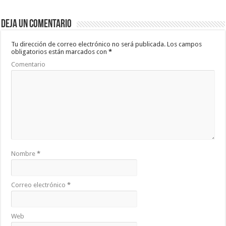
b
er
sA
p
Deja un comentario
o
p
ar
o
p
ti
Tu dirección de correo electrónico no será publicada.
Los campos
obligatorios están marcados con
*
k
r
Comentario
Nombre
*
Correo electrónico
*
Web