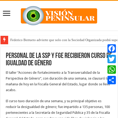
Federico Berrueto advierte que solo con la Sociedad Organizada podrá supe
Personal de la SSP y FGE recibieron curso de
Faceb
igualdad de género
Twitte
El taller “Acciones de fortalecimiento a la Transversalidad de la
Whats
Perspectiva de Género”, con duración de una semana, se clausuró la
mañana de hoy en la Fiscalía General del Estado, lugar donde se llevó
Compar
acabo.
El curso tuvo duración de una semana, y su principal objetivo es
reducir la desigualdad de género; fue impartido a 135 personas, 100
pertenecientes a la Secretaría de Seguridad Pública y 35 de la Fiscalía