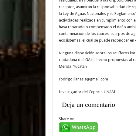
residuales, en violación a las disposiciones
receptor, asumirán la responsabilidad de r
la Ley de Aguas Nacionales y su Reglamento”
actividades realizada en cumplimiento con el
haya reparado o compensado el daño ambient
contaminación de los cauces, cuerpos de agu
ecosistemas, el cual se puede reconocer en el
Ninguna disposición sobre los acuíferos kárs
ciudadana de LGA ha hecho propuestas al r
Mérida, Yucatán
rodrigo.llanes.s@gmail.com
Investigador del Cephcis-UNAM
Deja un comentario
Share on:
WhatsApp