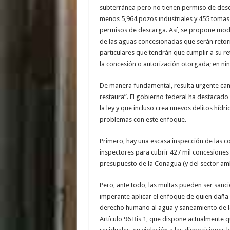
subterránea pero no tienen permiso de des
menos 5,964 pozos industriales y 455 tomas 
permisos de descarga. Así, se propone modif
de las aguas concesionadas que serán retorn
particulares que tendrán que cumplir a su r
la concesión o autorización otorgada; en ni
De manera fundamental, resulta urgente ca
restaura”. El gobierno federal ha destacado 
la ley y que incluso crea nuevos delitos híd
problemas con este enfoque.
Primero, hay una escasa inspección de las c
inspectores para cubrir 427 mil concesiones 
presupuesto de la Conagua (y del sector am
Pero, ante todo, las multas pueden ser sanc
imperante aplicar el enfoque de quien daña 
derecho humano al agua y saneamiento de la
Artículo 96 Bis 1, que dispone actualmente 