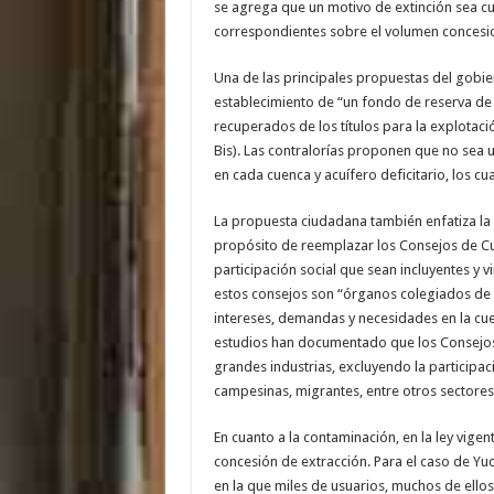
se agrega que un motivo de extinción sea c
correspondientes sobre el volumen concesi
Una de las principales propuestas del gobie
establecimiento de “un fondo de reserva de
recuperados de los títulos para la explotac
Bis). Las contralorías proponen que no sea 
en cada cuenca y acuífero deficitario, los c
La propuesta ciudadana también enfatiza la n
propósito de reemplazar los Consejos de C
participación social que sean incluyentes y 
estos consejos son “órganos colegiados de i
intereses, demandas y necesidades en la cu
estudios han documentado que los Consejos 
grandes industrias, excluyendo la participa
campesinas, migrantes, entre otros sectores
En cuanto a la contaminación, en la ley vige
concesión de extracción. Para el caso de Yu
en la que miles de usuarios, muchos de ello