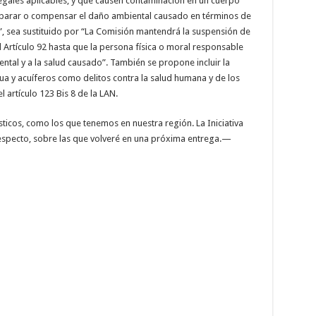
 legales aplicables, y que causen contaminación en un cuerpo
eparar o compensar el daño ambiental causado en términos de
, sea sustituido por “La Comisión mantendrá la suspensión de
 Artículo 92 hasta que la persona física o moral responsable
al y a la salud causado”. También se propone incluir la
a y acuíferos como delitos contra la salud humana y de los
 artículo 123 Bis 8 de la LAN.
ticos, como los que tenemos en nuestra región. La Iniciativa
especto, sobre las que volveré en una próxima entrega.—