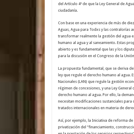
del Artículo 4º de que la Ley General de Agua
ciudadanía.
Con base en una experiencia de más de diez 
Aguas, Agua para Todxs y las contralorías
transformar realmente la gestión del agua e
humano al agua y al saneamiento. Estas pro
abierto y es fundamental que las y los dipu
para la discusión en el Congreso de la Unión
La propuesta fundamental, que se deriva del
ley que regule el derecho humano al agua. 
Nacionales (LAN) que regule la gestión eco
régimen de concesiones, y una Ley General d
derecho humano al agua. Por ello, la demanda
necesitan modificaciones sustanciales para q
tratados internacionales en materia de der
Así, por ejemplo, la Iniciativa de reforma de 
privatización del “financiamiento, construcci
en la prestación de los servicios respectivo