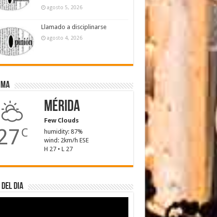
agosto 5, 2026
Llamado a disciplinarse
agosto 4, 2026
ima
Mérida
Few Clouds
27
C
humidity: 87%
wind: 2km/h ESE
H 27 • L 27
 del dia