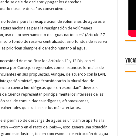
uando se deje de declarar y pagar los derechos
onado durante dos años consecutivos.
rno federal para la recuperación de volúmenes de agua es el
 aguas nacionales para la reasignación de volúmenes
ión, uso o aprovechamiento de aguas nacionales” (Artículo 37
un solo fondo de reserva centralizado, sino fondos de reserva
uales prioricen siempre el derecho humano al agua.
Yuca
ecesidad de modificar los Artículos 13 y 13 Bis, con el
uenca por Consejos regionales como instancias formales de
vinculantes en sus propuestas. Aunque, de acuerdo con la LAN,
ntegración mixta”, que “considerarán la pluralidad de
enca o cuenca hidrológicas que correspondan”, diversos
de Cuenca representan principalmente los intereses de las
ción real de comunidades indígenas, afromexicanas,
 vulnerables que suelen ser los más afectados.
nte el permiso de descarga de aguas es un trámite aparte a la
catán —como en el resto del país—, esto genera una situación
s grandes industrias, tienen concesiones de extracción de agua