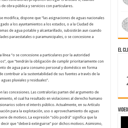
 de obra pública y servicios con particulares.
o se modifica, dispone que “las asignaciones de aguas nacionales
gado a los ayuntamientos a los estados, o a la Ciudad de
temas de agua potable y alcantarillado, subsistirán aun cuando
dades paraestatales o paramunicipales, o se concesione a
El Cl
a línea “o se concesione a particulares por la autoridad
s”, que “tendrán la obligación de cumplir prioritariamente con
miento de agua para consumo personal y doméstico en forma
de contribuir a la sustentabilidad de sus fuentes a través de la
aguas pluviales y residuales”.
n las concesiones. Las contralorías parten del argumento de
miento, el cual ha resultado en violaciones al derecho humano
ionarios sobre el interés público. Actualmente, en su Artículo
Video
gnación para la explotación, uso o aprovechamiento de aguas
erie de motivos. La expresión “sólo podrá” significa que la
ía decir que “deberá extinguirse” por dichos motivos. Asimismo,