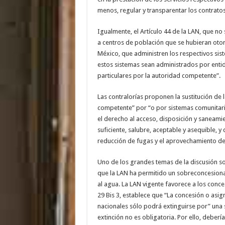
menos, regular y transparentar los contratos
Igualmente, el Artículo 44 de la LAN, que n
a centros de población que se hubieran otor
México, que administren los respectivos sis
estos sistemas sean administrados por enti
particulares por la autoridad competente”.
Las contralorías proponen la sustitución de l
competente” por “o por sistemas comunitario
el derecho al acceso, disposición y sanea
suficiente, salubre, aceptable y asequible, y 
reducción de fugas y el aprovechamiento de 
Uno de los grandes temas de la discusión so
que la LAN ha permitido un sobreconcesiona
al agua. La LAN vigente favorece a los conces
29 Bis 3, establece que “La concesión o asi
nacionales sólo podrá extinguirse por” una s
extinción no es obligatoria. Por ello, deber