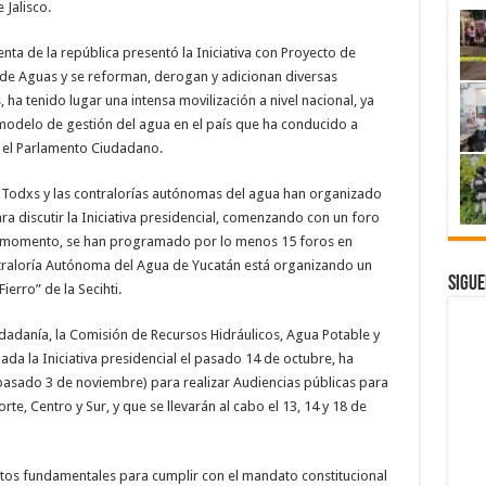
Jalisco.
ta de la república presentó la Iniciativa con Proyecto de
 de Aguas y se reforman, derogan y adicionan diversas
ha tenido lugar una intensa movilización a nivel nacional, ya
 modelo de gestión del agua en el país que ha conducido a
 el Parlamento Ciudadano.
a Todxs y las contralorías autónomas del agua han organizado
a discutir la Iniciativa presidencial, comenzando con un foro
el momento, se han programado por lo menos 15 foros en
ontraloría Autónoma del Agua de Yucatán está organizando un
Sigue
Fierro” de la Secihti.
dadanía, la Comisión de Recursos Hidráulicos, Agua Potable y
da la Iniciativa presidencial el pasado 14 de octubre, ha
pasado 3 de noviembre) para realizar Audiencias públicas para
Norte, Centro y Sur, y que se llevarán al cabo el 13, 14 y 18 de
ntos fundamentales para cumplir con el mandato constitucional