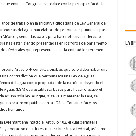
s que emita el Congreso se realice con la participación de la
años de trabajo en la Iniciativa ciudadana de Ley General de
 autónomas del agua han elaborado propuestas puntuales para
n México y sentar las bases para hacer efectivo el derecho
La Op
puestas están siendo presentadas en los foros de parlamento
tados federales que representan a cada entidad los retomen
.
 propio Artículo 4º constitucional, es que sólo debe haber una
Es una contradicción que permanezca una Ley de Aguas
nómica del agua como propiedad de la nación, incluyendo el
e Aguas (LGA) que establezca bases para hacer efectivo el
 es una sola ley. Aunque, si se va a mantener la LAN, se
ue no sea incompatible con la LGA, la Constitución y los
echos humanos.
la LAN mantiene intacto el Artículo 102, el cual permite la
ón y operación de infraestructura hidráulica federal, así como
s”. Las contralorías proponen derogar el artículo o, cuando