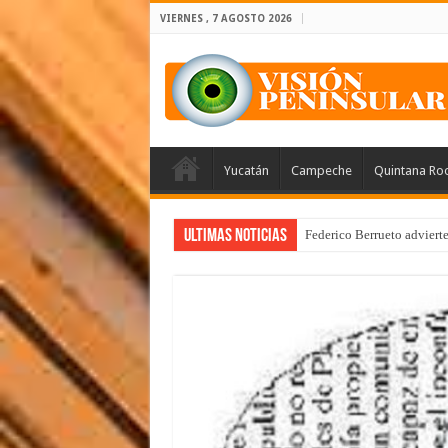
VIERNES , 7 AGOSTO 2026
Yucatán
Campeche
Quintana Ro
Ultimas Noticias
Federico Berrueto adviert
Arrancan la tercera etapa