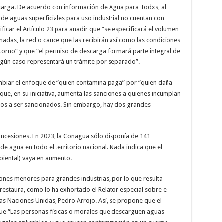
carga. De acuerdo con información de Agua para Todxs, al
de aguas superficiales para uso industrial no cuentan con
icar el Artículo 23 para añadir que “se especificará el volumen
adas, la red o cauce que las recibirán así como las condiciones
etorno” y que “el permiso de descarga formará parte integral de
ngún caso representará un trámite por separado”.
mbiar el enfoque de “quien contamina paga” por “quien daña
que, en su iniciativa, aumenta las sanciones a quienes incumplan
ricos a ser sancionados. Sin embargo, hay dos grandes
oncesiones. En 2023, la Conagua sólo disponía de 141
de agua en todo el territorio nacional. Nada indica que el
biental) vaya en aumento.
iones menores para grandes industrias, por lo que resulta
restaura, como lo ha exhortado el Relator especial sobre el
s Naciones Unidas, Pedro Arrojo. Así, se propone que el
que “Las personas físicas o morales que descarguen aguas