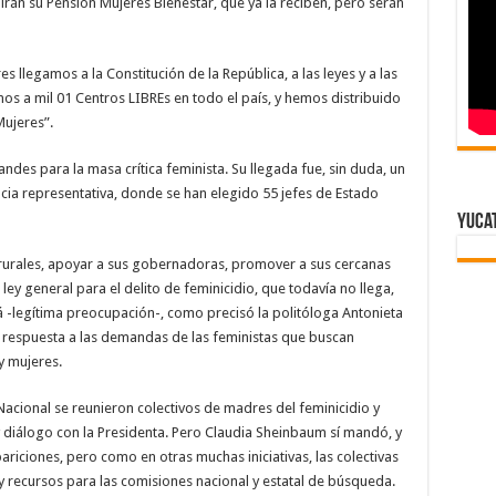
irán su Pensión Mujeres Bienestar, que ya la reciben, pero serán
s llegamos a la Constitución de la República, a las leyes y a las
os a mil 01 Centros LIBREs en todo el país, y hemos distribuido
Mujeres”.
des para la masa crítica feminista. Su llegada fue, sin duda, un
cia representativa, donde se han elegido 55 jefes de Estado
Yuca
 rurales, apoyar a sus gobernadoras, promover a sus cercanas
e ley general para el delito de feminicidio, que todavía no llega,
á -legítima preocupación-, como precisó la politóloga Antonieta
 respuesta a las demandas de las feministas que buscan
y mujeres.
Nacional se reunieron colectivos de madres del feminicidio y
iálogo con la Presidenta. Pero Claudia Sheinbaum sí mandó, y
riciones, pero como en otras muchas iniciativas, las colectivas
y recursos para las comisiones nacional y estatal de búsqueda.