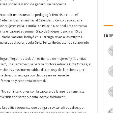
de seguridad la visión de género. Un pendiente.
xpandir un discurso de pedagogía feminista como el
 24 efemérides femeninas al Calendario Cívico dedicadas a
de Mujeres en la Historia” en Palacio Nacional. Esta narrativa
nta encabezó su primer Grito de Independencia el 15 de
La Op
alacio Nacional incluyó en su arenga, vivas a las mujeres
e especial para Josefa Ortiz Tellez-Girón, usando su apellido
ogan “llegamos todas”, “es tiempo de mujeres” y “las niñas
er”, una narrativa que para la doctora Adriana Ortíz Ortega, al
siones y sus interminables discursos y declaraciones, pero,
cia de eso si se paga con deuda y no se resuelven
o femenino y economía informal?
 “No son intenciones son la captura de la agenda feminista
nvertidas en sarape/pantalla/traje folclórico”.
 la política populista que obliga a revisar cifras y dice, por