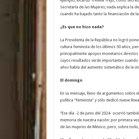
ejemplo, Ricardo Trevilla Trejo, como secr
Secretaría de las Mujeres; nada explica la 
cuando ha bajado tanto la financiación de la
¿Es que no hizo nada?
La Presidenta de la República no logró poner 
cultura feminista de los últimos 50 años, pe
principalmente apoyos monetarios directos y
cuyos resultados serán importantes cuando 
años habla del aumento sistemático de la vio
El domingo
En su mensaje, lleno de argumentos sobre el
política “feminista” y sólo dedicó nueve línea
“Ese día -2 de junio del 2024- ocurrió tam
memoria de nuestra nación: por primera vez, u
de las mujeres de México, pero, sobre todo, 