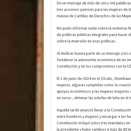
De un mensaje de más de cinco mil palabras
tres acciones: pensión para las mujeres de 60
masiva de Cartillas de Derechos de las Muje
No pudo informar nada sobre la violencia fe
de políticas públicas integrales para hacer e
sobre la inversión en esas políticas.
Al dedicar buena parte de su mensaje a los
fortalecer la autonomía económica de las mu
Constitución y en los compromisos con la CE
El 2 de junio de 2024 en el Zócalo, Sheinba
mujeres, algunas cumplidas como la creación
apoyos económicos a las mujeres mayores de 
en curso-, eliminar las estufas de leña en el 
Aquella tarde anunció llevar a la Constitución
entre hombres y mujeres y encargar a las fue
Constitución incluyó estos tres mandatos en e
la presidenta y hubo cambios a más de 80 le