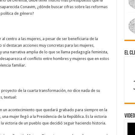
etario de Defensa, debe tener mucho más presupuesto que la
desaparecida Conavim, ¿dónde buscar cifras sobre las reformas
 política de género?
al centro a las mujeres, a pesar de ser beneficiaria de la
ro sí destacan acciones muy concretas para las mujeres,
 una narrativa amplia de lo que se llama pedagogía feminista,
El Cl
desaparezca el conflicto entre hombres y mujeres que en estos
lencia familiar.
 proyecto de la cuarta transformación, no dice nada de su
s, textual:
bién un acontecimiento que quedará grabado para siempre en la
Video
na mujer llegó a la Presidencia de la República. Es la victoria
la victoria de un pueblo que decidió seguir haciendo historia.