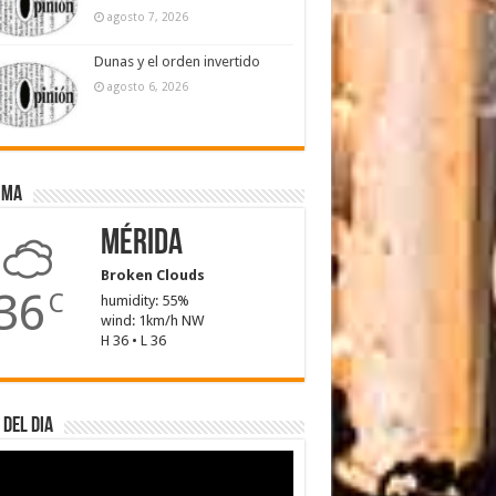
agosto 7, 2026
Dunas y el orden invertido
agosto 6, 2026
ima
Mérida
Broken Clouds
36
C
humidity: 55%
wind: 1km/h NW
H 36 • L 36
 del dia