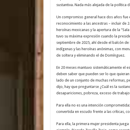
sustantiva. Nada más alejada de la política 
Un compromiso general hace dos años fue e
reconocimiento a las ancestras – incluir de
heroínas mexicanas y la apertura de la “Sala 
tuvo su máxima expresión cuando la preside
septiembre de 2025, ahí desde el balcón de P
indígenas y las heroínas anónimas, con menaj
de soltera y eliminando el de Domínguez.
En 20 meses mantuvo sistemáticamente el esl
deben saber que pueden ser lo que quieran s
lado de un conjunto de muchas reformas, pen
dijo, hay que preguntarse ¿Cuál es la sustan
desapariciones, pobreza, exceso de trabaj
Para ella no es una intención comprometida:
convertida en escudo frente a las críticas, co
Para ella, la primera mujer presidenta juega a