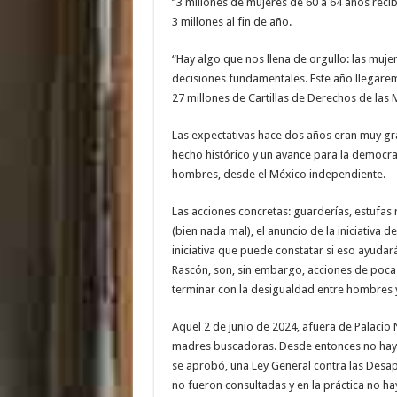
“3 millones de mujeres de 60 a 64 años recib
3 millones al fin de año.
“Hay algo que nos llena de orgullo: las mujere
decisiones fundamentales. Este año llegarem
27 millones de Cartillas de Derechos de las 
Las expectativas hace dos años eran muy gran
hecho histórico y un avance para la democra
hombres, desde el México independiente.
Las acciones concretas: guarderías, estufas
(bien nada mal), el anuncio de la iniciativa d
iniciativa que puede constatar si eso ayudar
Rascón, son, sin embargo, acciones de poca
terminar con la desigualdad entre hombres 
Aquel 2 de junio de 2024, afuera de Palacio 
madres buscadoras. Desde entonces no hay d
se aprobó, una Ley General contra las Desapa
no fueron consultadas y en la práctica no ha