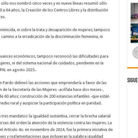
 sólo nos nombró cinco veces y en nueve líneas resumió sólo
 a 64 años, la Creación de los Centros Libres y la distribución
res.
minicida, ni sobre la trata y desaparición de mujeres; tampoco
l camino a la erradicación de la discriminación femenina, ni
 avances económicos, tampoco reconoció las dificultades para
jeres, ni del sistema nacional de cuidados, pendiente en la
PAL en agosto 2025..
Sigue
um Pardo delineó las acciones que emprendería a favor de las
 de la Secretaría de las Mujeres -acéfala hace dos meses-,
60 años; construcción de 200 estancias infantiles -que están
medio rural y auspiciar la participación política en paridad.
 tres mandatos: la igualdad sustantiva, cerrar la brecha salarial
rzas del orden la atención de la violencia contra las mujeres. La
l Artículo 4o. en noviembre de 2024, fue la primera iniciativa de
yes y reglamentaciones que incluyeran la palabra igualdad