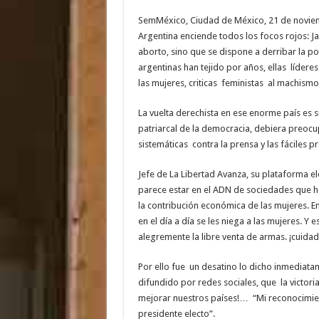
SemMéxico, Ciudad de México, 21 de noviemb
Argentina enciende todos los focos rojos: Ja
aborto, sino que se dispone a derribar la pol
argentinas han tejido por años, ellas líderes
las mujeres, criticas feministas al machismo 
La vuelta derechista en ese enorme país es s
patriarcal de la democracia, debiera preocu
sistemáticas contra la prensa y las fáciles 
Jefe de La Libertad Avanza, su plataforma e
parece estar en el ADN de sociedades que ha
la contribución económica de las mujeres. 
en el día a día se les niega a las mujeres. Y 
alegremente la libre venta de armas. ¡cuidad
Por ello fue un desatino lo dicho inmediata
difundido por redes sociales, que la victoria
mejorar nuestros países!… “Mi reconocimiento
presidente electo”.