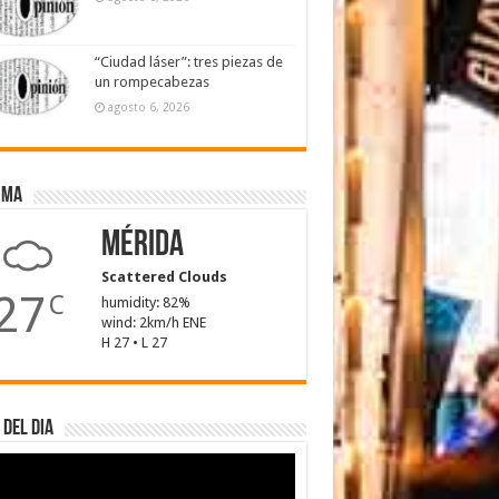
“Ciudad láser”: tres piezas de
un rompecabezas
agosto 6, 2026
ima
Mérida
Scattered Clouds
27
C
humidity: 82%
wind: 2km/h ENE
H 27 • L 27
 del dia