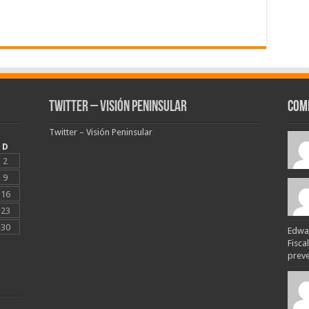
Twitter – Visión Peninsular
Com
Twitter – Visión Peninsular
D
2
9
16
23
30
Edwar
Fisca
preven