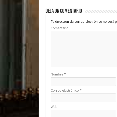
b
er
sA
p
Deja un comentario
o
p
ar
o
p
ti
Tu dirección de correo electrónico no será p
Comentario
k
r
Nombre
*
Correo electrónico
*
Web