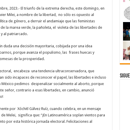
re, 2023.- El triunfo de la extrema derecha, este domingo, en
vier Milei, a nombre de la libertad, no sólo es opuesto al
ítica de género, a derruir el andamiaje que las feministas
 de la marea verde, la pañoleta, el violeta de las libertades de
y al patriarcado.
in duda una decisión mayoritaria, cobijada por una idea
parnos, porque avanza el populismo, las frases huecas y
promesas de la prosperidad.
lectoral, encabeza una tendencia ultraconservadora, que
Sigue
n sido incapaces de reconocer el papel, las libertades e incluso
En México pedimos despenalizar socialmente al aborto, porque
este señor, contrario a esas libertades, en cambio, anunció
o!
mente por Xóchitl Gálvez Ruíz, cuando celebra, en un mensaje
 de Melei, significa que: “¡En Latinoamérica soplan vientos para
 por esta histórica jornada electoral. Felicitaciones al