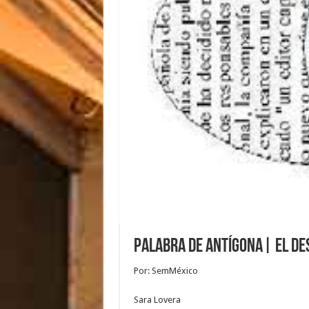
Palabra de Antígona| El de
Por: SemMéxico
Sara Lovera