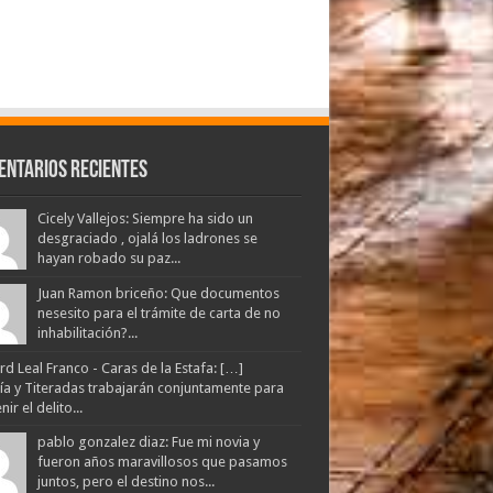
entarios Recientes
Cicely Vallejos: Siempre ha sido un
desgraciado , ojalá los ladrones se
hayan robado su paz...
Juan Ramon briceño: Que documentos
nesesito para el trámite de carta de no
inhabilitación?...
d Leal Franco - Caras de la Estafa: […]
lía y Titeradas trabajarán conjuntamente para
ir el delito...
pablo gonzalez diaz: Fue mi novia y
fueron años maravillosos que pasamos
juntos, pero el destino nos...