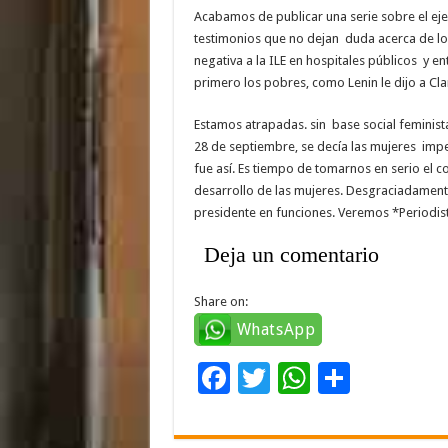
Acabamos de publicar una serie sobre el eje
testimonios que no dejan duda acerca de lo q
negativa a la ILE en hospitales públicos y en
primero los pobres, como Lenin le dijo a Cla
Estamos atrapadas. sin base social feminis
28 de septiembre, se decía las mujeres imped
fue así. Es tiempo de tomarnos en serio el c
desarrollo de las mujeres. Desgraciadamen
presidente en funciones. Veremos *Periodist
Deja un comentario
Share on:
WhatsApp
F
T
W
C
ac
wi
h
o
e
tt
at
m