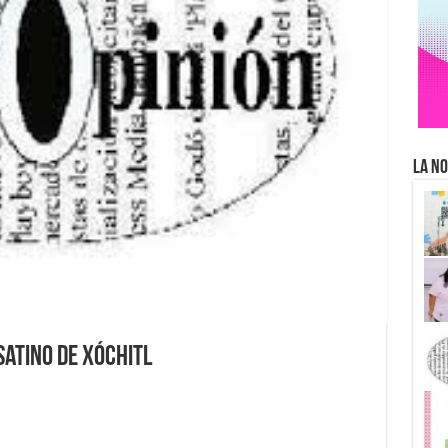
La No
satino de Xóchitl