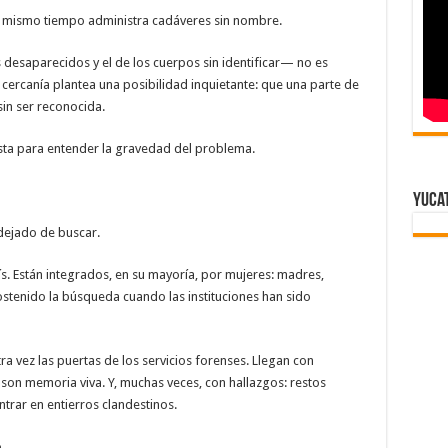
al mismo tiempo administra cadáveres sin nombre.
desaparecidos y el de los cuerpos sin identificar— no es
u cercanía plantea una posibilidad inquietante: que una parte de
in ser reconocida.
sta para entender la gravedad del problema.
Yuca
dejado de buscar.
s. Están integrados, en su mayoría, por mujeres: madres,
stenido la búsqueda cuando las instituciones han sido
a vez las puertas de los servicios forenses. Llegan con
son memoria viva. Y, muchas veces, con hallazgos: restos
rar en entierros clandestinos.
o
.