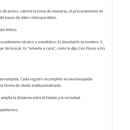
es de pesos, cubriría la toma de muestras, el procesamiento en
 de bases de datos interoperables.
sto ínfimo.
ocedimiento técnico o estadístico. Es devolverle su nombre. Y,
jar de buscar. Es “volverte a casa”, como le dijo Ceci Flores a los
 interrumpida. Cada registro incompleto es una búsqueda
a forma de olvido institucionalizado.
amplía la distancia entre el Estado y la sociedad.
quietarnos.