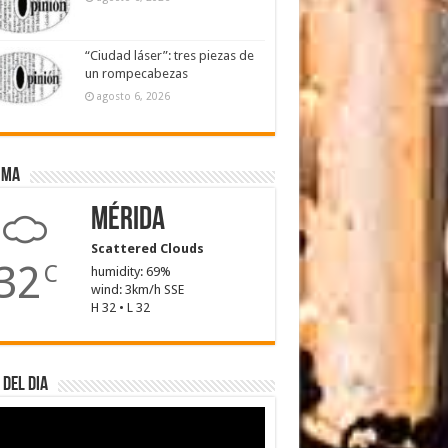
“Ciudad láser”: tres piezas de
un rompecabezas
agosto 6, 2026
ima
Mérida
Scattered Clouds
32
C
humidity: 69%
wind: 3km/h SSE
H 32 • L 32
 del dia