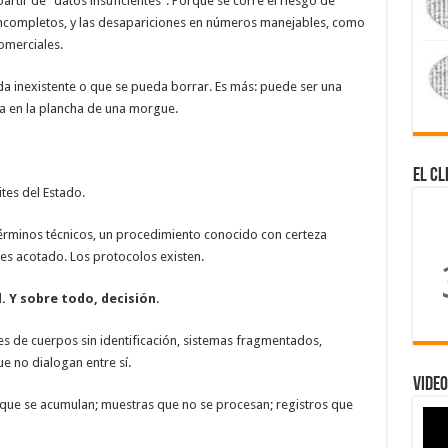
partir de “datos insuficientes”. Porque se corre el riesgo de
 incompletos, y las desapariciones en números manejables, como
omerciales.
a inexistente o que se pueda borrar. Es más: puede ser una
a en la plancha de una morgue.
El Cl
tes del Estado.
términos técnicos, un procedimiento conocido con certeza
o es acotado. Los protocolos existen.
d. Y sobre todo, decisión
.
s de cuerpos sin identificación, sistemas fragmentados,
ue no dialogan entre sí.
Video
 que se acumulan; muestras que no se procesan; registros que