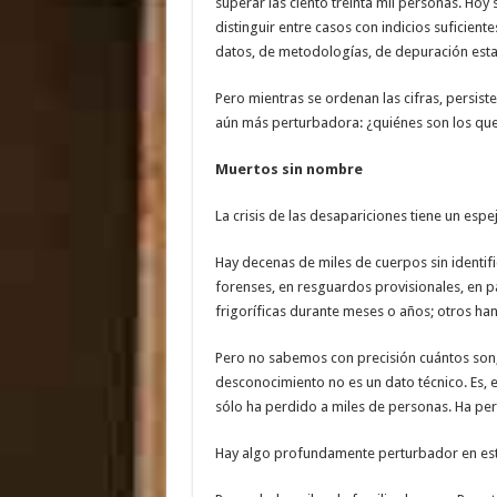
superar las ciento treinta mil personas. Hoy 
distinguir entre casos con indicios suficient
datos, de metodologías, de depuración estad
Pero mientras se ordenan las cifras, persist
aún más perturbadora: ¿quiénes son los qu
Muertos sin nombre
La crisis de las desapariciones tiene un espe
Hay decenas de miles de cuerpos sin identif
forenses, en resguardos provisionales, en 
frigoríficas durante meses o años; otros h
Pero no sabemos con precisión cuántos son,
desconocimiento no es un dato técnico. Es, 
sólo ha perdido a miles de personas. Ha pe
Hay algo profundamente perturbador en est