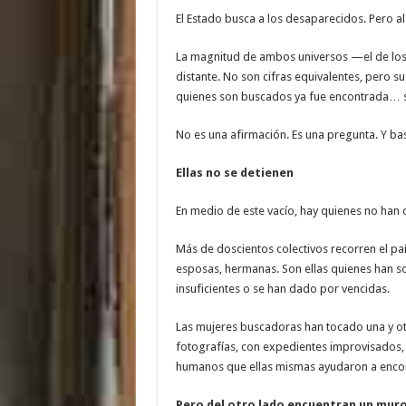
El Estado busca a los desaparecidos. Pero 
La magnitud de ambos universos —el de los 
distante. No son cifras equivalentes, pero s
quienes son buscados ya fue encontrada… s
No es una afirmación. Es una pregunta. Y ba
Ellas no se detienen
En medio de este vacío, hay quienes no han 
Más de doscientos colectivos recorren el paí
esposas, hermanas. Son ellas quienes han so
insuficientes o se han dado por vencidas.
Las mujeres buscadoras han tocado una y otr
fotografías, con expedientes improvisados, 
humanos que ellas mismas ayudaron a encont
Pero del otro lado encuentran un mur