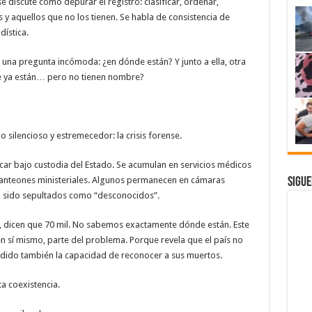
se discute cómo depurar el registro: clasificar, ordenar,
es y aquellos que no los tienen. Se habla de consistencia de
ística.
e una pregunta incómoda: ¿en dónde están? Y junto a ella, otra
e ya están… pero no tienen nombre?
jo silencioso y estremecedor: la crisis forense.
icar bajo custodia del Estado. Se acumulan en servicios médicos
panteones ministeriales. Algunos permanecen en cámaras
Sigue
an sido sepultados como “desconocidos”.
 dicen que 70 mil. No sabemos exactamente dónde están. Este
en sí mismo, parte del problema. Porque revela que el país no
rdido también la capacidad de reconocer a sus muertos.
a coexistencia.