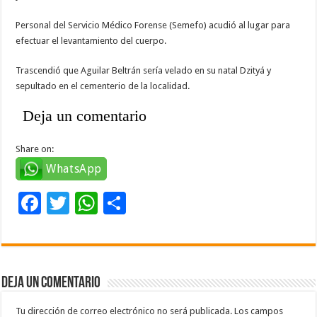
Personal del Servicio Médico Forense (Semefo) acudió al lugar para
efectuar el levantamiento del cuerpo.
Trascendió que Aguilar Beltrán sería velado en su natal Dzityá y
sepultado en el cementerio de la localidad.
Deja un comentario
Share on:
WhatsApp
F
T
W
C
ac
wi
h
o
e
tt
at
m
b
er
sA
p
Deja un comentario
o
p
ar
o
p
ti
Tu dirección de correo electrónico no será publicada.
Los campos