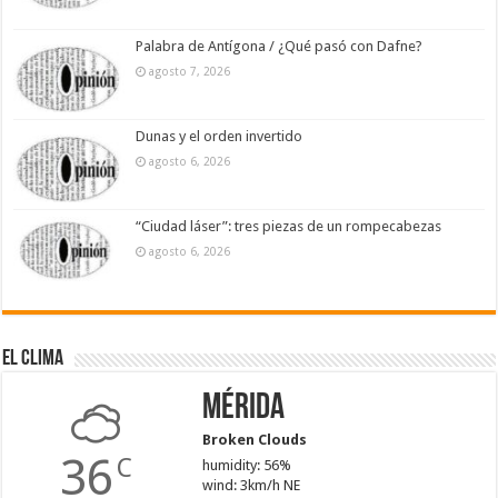
Palabra de Antígona / ¿Qué pasó con Dafne?
agosto 7, 2026
Dunas y el orden invertido
agosto 6, 2026
“Ciudad láser”: tres piezas de un rompecabezas
agosto 6, 2026
El Clima
Mérida
Broken Clouds
36
C
humidity: 56%
wind: 3km/h NE