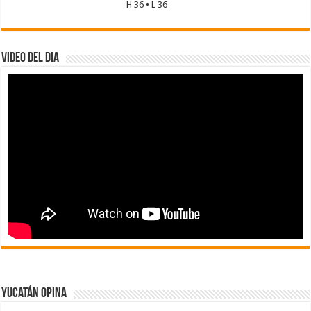
H 36 • L 36
Video del dia
Yucatán Opina