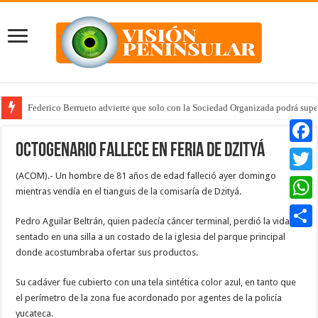
Federico Berrueto advierte que solo con la Sociedad Organizada podrá supe
Octogenario fallece en feria de Dzityá
Faceb
(ACOM).- Un hombre de 81 años de edad falleció ayer domingo
Twitte
mientras vendía en el tianguis de la comisaría de Dzityá.
Whats
Pedro Aguilar Beltrán, quien padecía cáncer terminal, perdió la vida
sentado en una silla a un costado de la iglesia del parque principal
Compar
donde acostumbraba ofertar sus productos.
Su cadáver fue cubierto con una tela sintética color azul, en tanto que
el perímetro de la zona fue acordonado por agentes de la policía
yucateca.