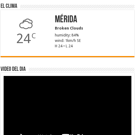
El Clima
Mérida
Broken Clouds
24
C
humidity: 84%
wind: 1km/h SE
H 24 • L 24
Video del dia