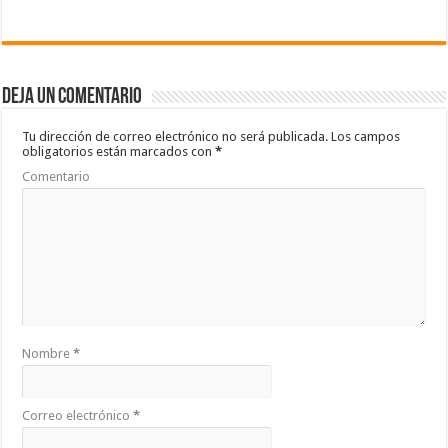
ac
wi
h
o
e
tt
at
m
b
er
sA
p
Deja un comentario
o
p
ar
o
p
ti
Tu dirección de correo electrónico no será publicada.
Los campos
obligatorios están marcados con
*
k
r
Comentario
Nombre
*
Correo electrónico
*