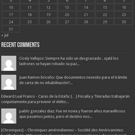
3
4
5
6
7
8
9
10
11
12
13
14
15
16
17
18
19
20
21
22
23
24
25
26
27
28
29
30
31
« Jul
Recent Comments
Cicely Vallejos: Siempre ha sido un desgraciado , ojalá los
ladrones se hayan robado su paz...
Juan Ramon briceño: Que documentos nesesito para el trámite
de carta de no inhabilitación?...
Edward Leal Franco - Caras de la Estafa: […] Fiscalía y Titeradas trabajarán
conjuntamente para prevenir el delito...
pablo gonzalez diaz: Fue mi novia y fueron años maravillosos
que pasamos juntos, pero el destino nos...
[Chroniques] – Chroniques amérindiennes – Société des Américanistes: