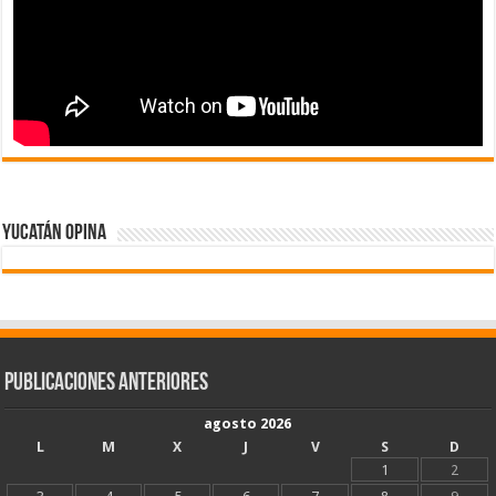
Yucatán Opina
Publicaciones Anteriores
agosto 2026
L
M
X
J
V
S
D
1
2