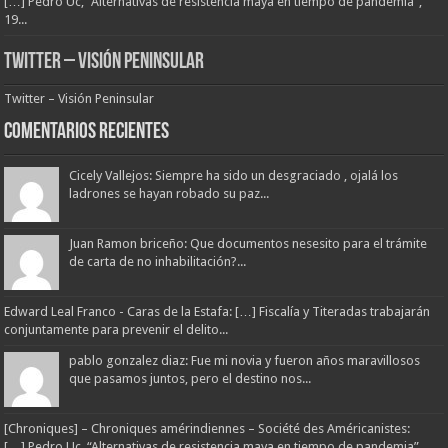
[…] Pedro Uc, “Alternativas de resistencia maya en tiempo de pandemia”,
19...
Twitter – Visión Peninsular
Twitter – Visión Peninsular
Comentarios Recientes
Cicely Vallejos: Siempre ha sido un desgraciado , ojalá los
ladrones se hayan robado su paz...
Juan Ramon briceño: Que documentos nesesito para el trámite
de carta de no inhabilitación?...
Edward Leal Franco - Caras de la Estafa: […] Fiscalía y Titeradas trabajarán
conjuntamente para prevenir el delito...
pablo gonzalez diaz: Fue mi novia y fueron años maravillosos
que pasamos juntos, pero el destino nos...
[Chroniques] – Chroniques amérindiennes – Société des Américanistes:
[…] Pedro Uc, “Alternativas de resistencia maya en tiempo de pandemia”,