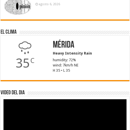
agosto 6, 2026
El Clima
Mérida
Heavy Intensity Rain
35
C
humidity: 72%
wind: 7km/h NE
H 35 • L 35
Video del dia