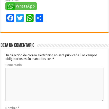
WhatsApp
F
T
W
C
ac
wi
h
o
e
tt
at
m
b
er
sA
p
Deja un comentario
o
p
ar
o
p
ti
Tu dirección de correo electrónico no será publicada.
Los campos
obligatorios están marcados con
*
k
r
Comentario
Nombre
*