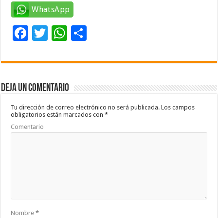
WhatsApp
F
T
W
C
ac
wi
h
o
e
tt
at
m
b
er
sA
p
Deja un comentario
o
p
ar
o
p
ti
Tu dirección de correo electrónico no será publicada.
Los campos
obligatorios están marcados con
*
k
r
Comentario
Nombre
*