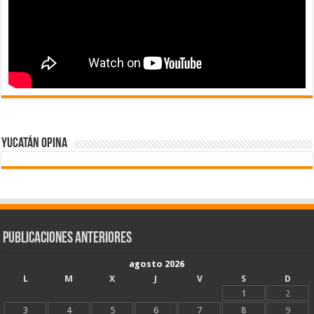
Yucatán Opina
Publicaciones Anteriores
agosto 2026
L
M
X
J
V
S
D
1
2
3
4
5
6
7
8
9