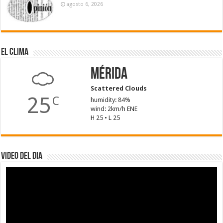
agosto 6, 2026
El Clima
Mérida
Scattered Clouds
25
C
humidity: 84%
wind: 2km/h ENE
H 25 • L 25
Video del dia