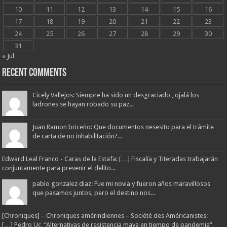
10
11
12
13
14
15
16
17
18
19
20
21
22
23
24
25
26
27
28
29
30
31
« Jul
Recent Comments
Cicely Vallejos: Siempre ha sido un desgraciado , ojalá los
ladrones se hayan robado su paz...
Juan Ramon briceño: Que documentos nesesito para el trámite
de carta de no inhabilitación?...
Edward Leal Franco - Caras de la Estafa: […] Fiscalía y Titeradas trabajarán
conjuntamente para prevenir el delito...
pablo gonzalez diaz: Fue mi novia y fueron años maravillosos
que pasamos juntos, pero el destino nos...
[Chroniques] – Chroniques amérindiennes – Société des Américanistes:
[…] Pedro Uc, “Alternativas de resistencia maya en tiempo de pandemia”,