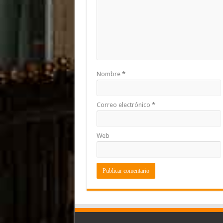
Nombre
*
Correo electrónico
*
Web