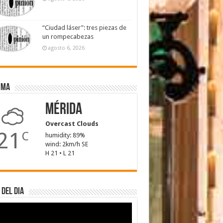
“Ciudad láser”: tres piezas de
un rompecabezas
agosto 6, 2026
ima
Mérida
Overcast Clouds
21
C
humidity: 89%
wind: 2km/h SE
H 21 • L 21
 del dia