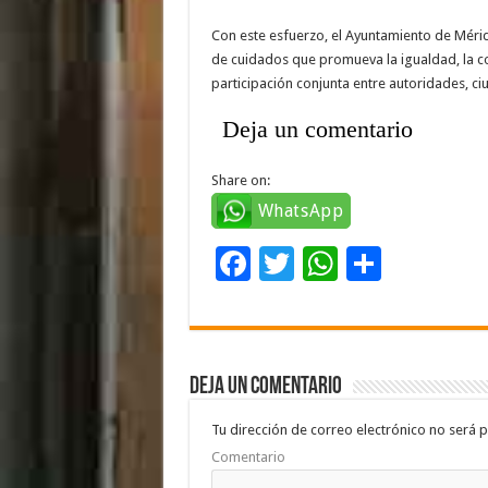
Con este esfuerzo, el Ayuntamiento de Méri
de cuidados que promueva la igualdad, la cor
participación conjunta entre autoridades, c
Deja un comentario
Share on:
WhatsApp
F
T
W
C
ac
wi
h
o
e
tt
at
m
b
er
sA
p
Deja un comentario
o
p
ar
o
p
ti
Tu dirección de correo electrónico no será p
Comentario
k
r