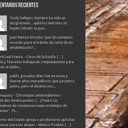
entarios Recientes
Cicely Vallejos: Siempre ha sido un
desgraciado , ojalá los ladrones se
hayan robado su paz...
Juan Ramon briceño: Que documentos
nesesito para el trámite de carta de no
inhabilitación?...
d Leal Franco - Caras de la Estafa: […]
lía y Titeradas trabajarán conjuntamente para
ir el delito...
pablo gonzalez diaz: Fue mi novia y
fueron años maravillosos que pasamos
juntos, pero el destino nos...
niques] – Chroniques amérindiennes –
té des Américanistes: […] Pedro Uc,
rnativas de resistencia maya en tiempo de
mia”, 19...
rno del Estado apoya a productores apícolas
zúcar para las abejas – México Posible: […]