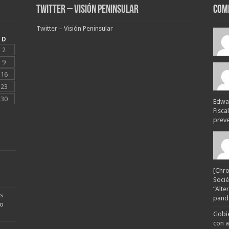
Twitter – Visión Peninsular
Com
Twitter – Visión Peninsular
D
2
9
16
23
30
Edwar
Fisca
preven
[Chro
Socié
“Alte
s
pande
no
Gobie
con a