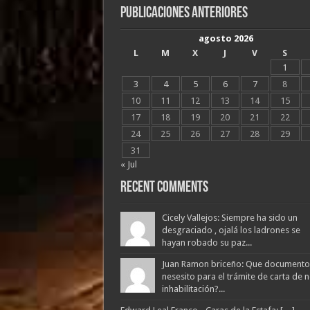
Publicaciones Anteriores
agosto 2026
L
M
X
J
V
S
1
3
4
5
6
7
8
10
11
12
13
14
15
17
18
19
20
21
22
24
25
26
27
28
29
31
« Jul
Recent Comments
Cicely Vallejos: Siempre ha sido un
desgraciado , ojalá los ladrones se
hayan robado su paz...
Juan Ramon briceño: Que documento
nesesito para el trámite de carta de 
inhabilitación?...