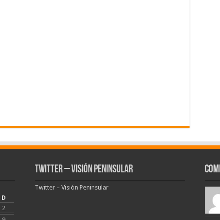
Twitter – Visión Peninsular
Com
Twitter – Visión Peninsular
D
2
9