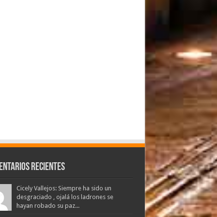
entarios Recientes
Cicely Vallejos: Siempre ha sido un
desgraciado , ojalá los ladrones se
hayan robado su paz...