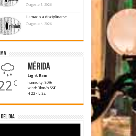
agosto 5, 2026
Llamado a disciplinarse
agosto 4, 2026
ima
Mérida
Light Rain
22
C
humidity: 80%
wind: 3km/h SSE
H 22 • L 22
 del dia