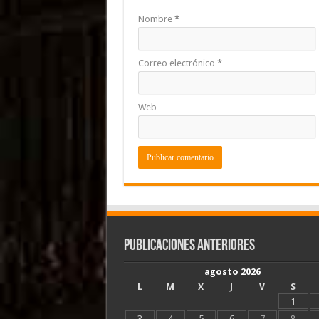
Nombre
*
Correo electrónico
*
Web
Publicaciones Anteriores
agosto 2026
L
M
X
J
V
S
1
3
4
5
6
7
8