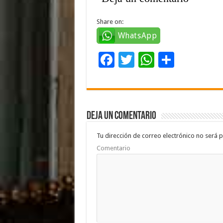
Share on:
WhatsApp
F
T
W
C
ac
wi
h
o
e
tt
at
m
b
er
sA
p
Deja un comentario
o
p
ar
o
p
ti
Tu dirección de correo electrónico no será p
Comentario
k
r