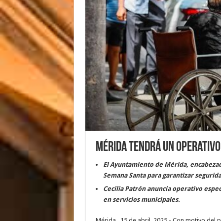
Mérida tendrá un operativo
El Ayuntamiento de Mérida, encabezado
Semana Santa para garantizar segurida
Cecilia Patrón anuncia operativo especi
en servicios municipales.
Mérida,. 15 de abril, 2025.- Con motivo del