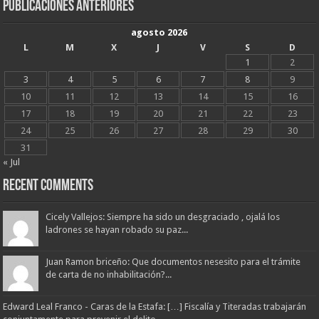
Publicaciones Anteriores
agosto 2026
L
M
X
J
V
S
D
1
2
3
4
5
6
7
8
9
10
11
12
13
14
15
16
17
18
19
20
21
22
23
24
25
26
27
28
29
30
31
« Jul
Recent Comments
Cicely Vallejos: Siempre ha sido un desgraciado , ojalá los
ladrones se hayan robado su paz...
Juan Ramon briceño: Que documentos nesesito para el trámite
de carta de no inhabilitación?...
Edward Leal Franco - Caras de la Estafa: […] Fiscalía y Titeradas trabajarán