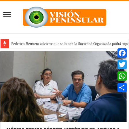
Federico Berrueto advierte que solo con la Sociedad Organizada podrá supe
Arrancan la tercera etapa de Médico 24/7
Faceb
Twitte
Whats
Compar