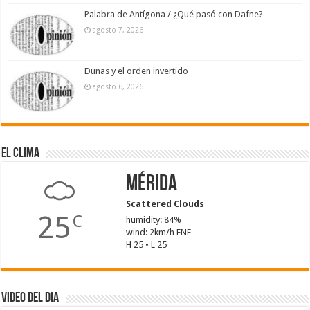
Palabra de Antígona / ¿Qué pasó con Dafne?
agosto 7, 2026
Dunas y el orden invertido
agosto 6, 2026
El Clima
Mérida
Scattered Clouds
25
C
humidity: 84%
wind: 2km/h ENE
H 25 • L 25
Video del dia