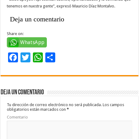
tenemos en nuestra gente”, expresó Mauricio Díaz Montalvo.
Deja un comentario
Share on:
WhatsApp
F
T
W
C
ac
wi
h
o
e
tt
at
m
b
er
sA
p
Deja un comentario
o
p
ar
o
p
ti
Tu dirección de correo electrónico no será publicada.
Los campos
obligatorios están marcados con
*
k
r
Comentario