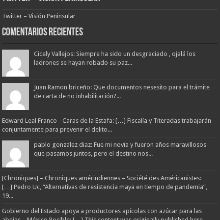
Twitter – Visión Peninsular
Comentarios Recientes
Cicely Vallejos: Siempre ha sido un desgraciado , ojalá los
ladrones se hayan robado su paz...
Juan Ramon briceño: Que documentos nesesito para el trámite
de carta de no inhabilitación?...
Edward Leal Franco - Caras de la Estafa: […] Fiscalía y Titeradas trabajarán
conjuntamente para prevenir el delito...
pablo gonzalez diaz: Fue mi novia y fueron años maravillosos
que pasamos juntos, pero el destino nos...
[Chroniques] – Chroniques amérindiennes – Société des Américanistes:
[…] Pedro Uc, “Alternativas de resistencia maya en tiempo de pandemia”,
19...
Gobierno del Estado apoya a productores apícolas con azúcar para las
abejas – México Posible: […] This content was originally published here.