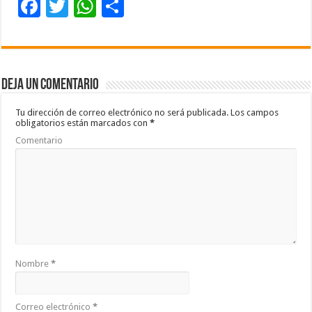
F
T
W
C
ac
wi
h
o
e
tt
at
m
b
er
sA
p
Deja un comentario
o
p
ar
o
p
ti
Tu dirección de correo electrónico no será publicada.
Los campos
obligatorios están marcados con
*
k
r
Comentario
Nombre
*
Correo electrónico
*