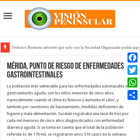
Federico Berrueto advierte que solo con la Sociedad Organizada podrá supe
Mérida, punto de riesgo de enfermedades
Faceb
gastrointestinales
Twitte
La población más vulnerable para las enfermedades estomacales o
Whats
gastroenteritis aguda, son los niños menores de cinco años,
especialmente cuando el clima es lluvioso y aumenta el calor, y
Compar
también por cuestiones de hacinamiento, medidas deficientes de
higiene y mala alimentación. Yucatán registraba una tasa de tres por
cada mil menores de cinco años diagnosticados con enfermedad
diarreica aguda. Si se toma en cuenta que el total de la población
referida es de 170 mil, se registraron unos 510 casos en la semana