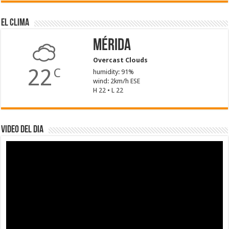
El Clima
Mérida
Overcast Clouds
22
C
humidity: 91%
wind: 2km/h ESE
H 22 • L 22
Video del dia