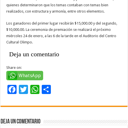
quienes determinaron que los temas contaban con temas bien
realizados, con estructura y armonía, entre otros elementos.
Los ganadores del primer lugar recibirán $15,000.00 y del segundo,
$10,000.00. La ceremonia de premiación se realizará el próximo
miércoles 24 de enero, a las 6 de la tarde en el Auditorio del Centro
Cultural Olimpo.
Deja un comentario
Share on:
WhatsApp
F
T
W
C
ac
wi
h
o
e
tt
at
m
b
er
sA
p
Deja un comentario
o
p
ar