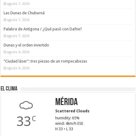
agosto 7, 2026
Las Dunas de Chuburná
agosto 7, 2026
Palabra de Antígona / ¿Qué pasó con Dafne?
agosto 7, 2026
Dunas y el orden invertido
agosto 6, 2026
“Ciudad láser”: tres piezas de un rompecabezas
agosto 6, 2026
El Clima
Mérida
Scattered Clouds
33
C
humidity: 65%
wind: 4km/h ESE
H 33 • L 33