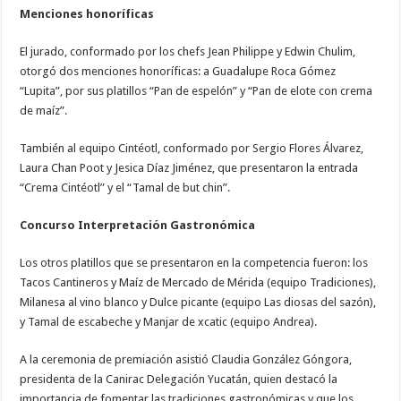
Menciones honoríficas
El jurado, conformado por los chefs Jean Philippe y Edwin Chulim,
otorgó dos menciones honoríficas: a Guadalupe Roca Gómez
“Lupita”, por sus platillos “Pan de espelón” y “Pan de elote con crema
de maíz”.
También al equipo Cintéotl, conformado por Sergio Flores Álvarez,
Laura Chan Poot y Jesica Díaz Jiménez, que presentaron la entrada
“Crema Cintéotl” y el “Tamal de but chin”.
Concurso Interpretación Gastronómica
Los otros platillos que se presentaron en la competencia fueron: los
Tacos Cantineros y Maíz de Mercado de Mérida (equipo Tradiciones),
Milanesa al vino blanco y Dulce picante (equipo Las diosas del sazón),
y Tamal de escabeche y Manjar de xcatic (equipo Andrea).
A la ceremonia de premiación asistió Claudia González Góngora,
presidenta de la Canirac Delegación Yucatán, quien destacó la
importancia de fomentar las tradiciones gastronómicas y que los