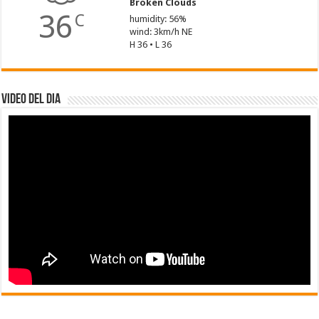
Broken Clouds
36
C
humidity: 56%
wind: 3km/h NE
H 36 • L 36
Video del dia