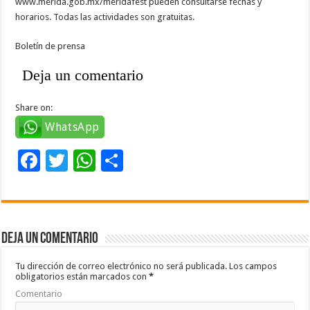
www.merida.gob.mx/meridafest pueden consultarse fechas y
horarios. Todas las actividades son gratuitas.
Boletín de prensa
Deja un comentario
Share on:
WhatsApp
F
T
W
C
ac
wi
h
o
e
tt
at
m
b
er
sA
p
Deja un comentario
o
p
ar
o
p
ti
Tu dirección de correo electrónico no será publicada.
Los campos
obligatorios están marcados con
*
k
r
Comentario