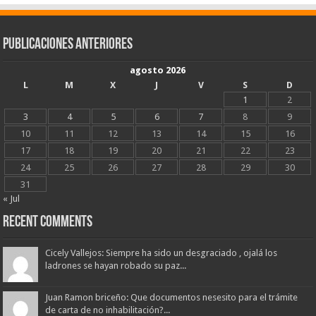
Publicaciones Anteriores
agosto 2026
L
M
X
J
V
S
D
1
2
3
4
5
6
7
8
9
10
11
12
13
14
15
16
17
18
19
20
21
22
23
24
25
26
27
28
29
30
31
« Jul
Recent Comments
Cicely Vallejos: Siempre ha sido un desgraciado , ojalá los
ladrones se hayan robado su paz...
Juan Ramon briceño: Que documentos nesesito para el trámite
de carta de no inhabilitación?...