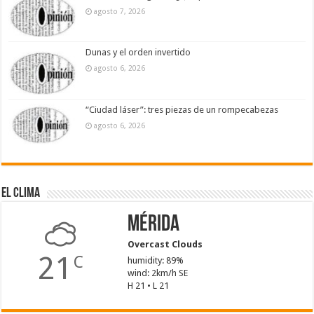
agosto 7, 2026
Dunas y el orden invertido
agosto 6, 2026
“Ciudad láser”: tres piezas de un rompecabezas
agosto 6, 2026
El Clima
Mérida
Overcast Clouds
21
C
humidity: 89%
wind: 2km/h SE
H 21 • L 21