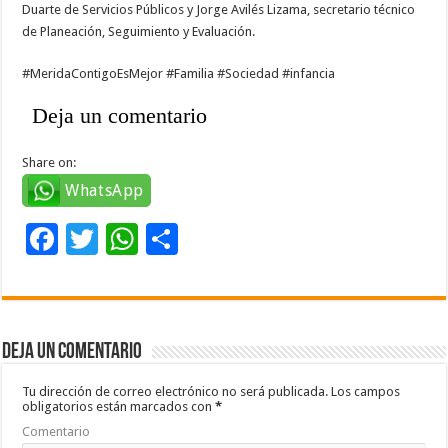
Duarte de Servicios Públicos y Jorge Avilés Lizama, secretario técnico
de Planeación, Seguimiento y Evaluación.
#MeridaContigoEsMejor #Familia #Sociedad #infancia
Deja un comentario
Share on:
WhatsApp
F
T
W
C
ac
wi
h
o
e
tt
at
m
b
er
sA
p
Deja un comentario
o
p
ar
o
p
ti
Tu dirección de correo electrónico no será publicada.
Los campos
obligatorios están marcados con
*
k
r
Comentario